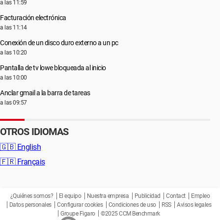
a las 11:59
Facturación electrónica
a las 11:14
Conexión de un disco duro externo a un pc
a las 10:20
Pantalla de tv lowe bloqueada al inicio
a las 10:00
Anclar gmail a la barra de tareas
a las 09:57
OTROS IDIOMAS
🇬🇧
English
🇫🇷
Français
¿Quiénes somos?
El equipo
Nuestra empresa
Publicidad
Contact
Empleo
Datos personales
Configurar cookies
Condiciones de uso
RSS
Avisos legales
Groupe Figaro
©2025 CCM Benchmark