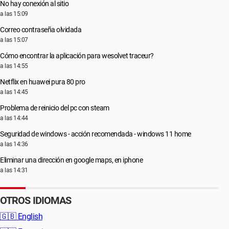
No hay conexión al sitio
a las 15:09
Correo contraseña olvidada
a las 15:07
Cómo encontrar la aplicación para wesolvet traceur?
a las 14:55
Netflix en huawei pura 80 pro
a las 14:45
Problema de reinicio del pc con steam
a las 14:44
Seguridad de windows - acción recomendada - windows 11 home
a las 14:36
Eliminar una dirección en google maps, en iphone
a las 14:31
OTROS IDIOMAS
🇬🇧
English