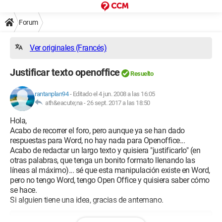
Forum
Ver originales (Francés)
Justificar texto openoffice
Resuelto
rantanplan94
-
Editado el 4 jun. 2008 a las 16:05
ath&eacute;na -
26 sept. 2017 a las 18:50
Hola,
Acabo de recorrer el foro, pero aunque ya se han dado
respuestas para Word, no hay nada para Openoffice...
Acabo de redactar un largo texto y quisiera "justificarlo" (en
otras palabras, que tenga un bonito formato llenando las
líneas al máximo)... sé que esta manipulación existe en Word,
pero no tengo Word, tengo Open Office y quisiera saber cómo
se hace.
Si alguien tiene una idea, gracias de antemano.
Configuración: 
Windows Vista Firefox 2.0.0.14