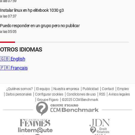
a las 07:59
Instalar linux en hp elitebook 1030 g3
a las 07:37
Puedo responder en un grupo pero no publicar
a las 05:05
OTROS IDIOMAS
🇬🇧
English
🇫🇷
Français
¿Quiénes somos?
El equipo
Nuestra empresa
Publicidad
Contact
Empleo
Datos personales
Configurar cookies
Condiciones de uso
RSS
Avisos legales
Groupe Figaro
©2025 CCM Benchmark