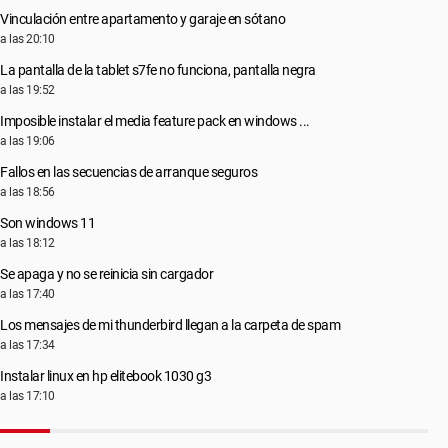
Vinculación entre apartamento y garaje en sótano
a las 20:10
La pantalla de la tablet s7fe no funciona, pantalla negra
a las 19:52
Imposible instalar el media feature pack en windows ...
a las 19:06
Fallos en las secuencias de arranque seguros
a las 18:56
Son windows 11
a las 18:12
Se apaga y no se reinicia sin cargador
a las 17:40
Los mensajes de mi thunderbird llegan a la carpeta de spam
a las 17:34
Instalar linux en hp elitebook 1030 g3
a las 17:10