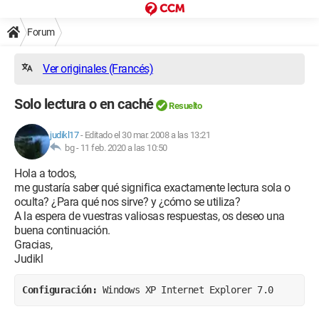
Forum
Ver originales (Francés)
Solo lectura o en caché
Resuelto
judikl17
-
Editado el 30 mar. 2008 a las 13:21
bg -
11 feb. 2020 a las 10:50
Hola a todos,
me gustaría saber qué significa exactamente lectura sola o
oculta? ¿Para qué nos sirve? y ¿cómo se utiliza?
A la espera de vuestras valiosas respuestas, os deseo una
buena continuación.
Gracias,
Judikl
Configuración: 
Windows XP Internet Explorer 7.0