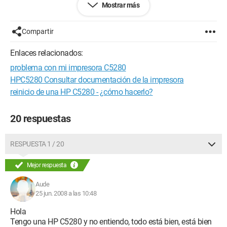
Mostrar más
Por favor, ayúdame, ¡estoy a punto de saturarme!
Gracias de antemano
Compartir
Configuración: 
Windows Vista Internet Explorer 7.0
Enlaces relacionados:
problema con mi impresora C5280
HPC5280 Consultar documentación de la impresora
reinicio de una HP C5280 - ¿cómo hacerlo?
20 respuestas
RESPUESTA 1 / 20
Mejor respuesta
Aude
25 jun. 2008 a las 10:48
Hola
Tengo una HP C5280 y no entiendo, todo está bien, está bien