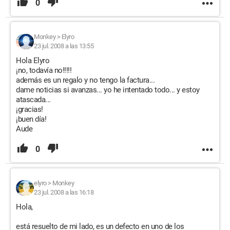
0
Monkey
>
Elyro
23 jul. 2008 a las 13:55
Hola Elyro
¡no, todavía no!!!!!
además es un regalo y no tengo la factura...
dame noticias si avanzas... yo he intentado todo... y estoy
atascada...
¡gracias!
¡buen día!
Aude
0
elyro
>
Monkey
23 jul. 2008 a las 16:18
Hola,
está resuelto de mi lado, es un defecto en uno de los