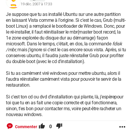
19 déc. 2007 à 17:33
Je suppose que tu as installé Ubuntu sur une autre partition
en laissant Vista comme à l'origine. Si c'est le cas, Grub (multi-
boot Linux) a remplacé le bootloader de Windows. Donc, pour
le ré-installer, il faut réinitialiser le mbr(master boot record, la
1e zone explorée du disque dur au démarrage) façon
microsoft. Dans le temps, c'était, en dos, la commande
fdisk
/mbr
, mais j'ignore si c'est le cas encore sous vista. Après, si tu
conserves ubuntu, il faudra juste réinstaller Grub pour profiter
du double boot (avec le cd d'installation).
Si tu as carrément viré windows pour mettre ubuntu, alors il
faudra réinstaller carrément vista pour pouvoir te servir de la
restauration.
Si c'est ton cd ou dvd d'installation qui plante, là, j'espèrepour
toi que tu en as fait une copie correcte et qui fonctionnera,
sinon, t'es bon pour contacter ms, voire peut-être racheter un
nouveau windows.
0
Commenter