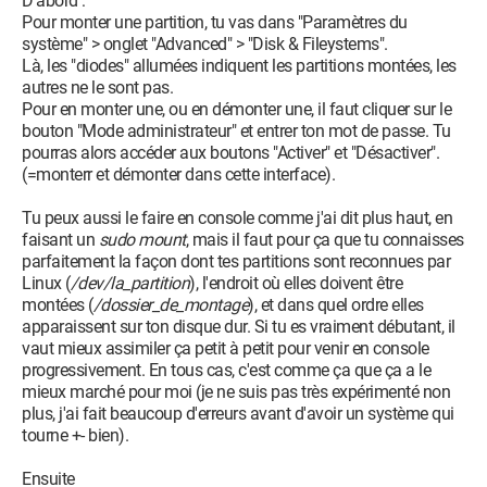
D'abord :
Pour monter une partition, tu vas dans "Paramètres du
système" > onglet "Advanced" > "Disk & Fileystems".
Là, les "diodes" allumées indiquent les partitions montées, les
autres ne le sont pas.
Pour en monter une, ou en démonter une, il faut cliquer sur le
bouton "Mode administrateur" et entrer ton mot de passe. Tu
pourras alors accéder aux boutons "Activer" et "Désactiver".
(=monterr et démonter dans cette interface).
Tu peux aussi le faire en console comme j'ai dit plus haut, en
faisant un
sudo mount
, mais il faut pour ça que tu connaisses
parfaitement la façon dont tes partitions sont reconnues par
Linux (
/dev/la_partition
), l'endroit où elles doivent être
montées (
/dossier_de_montage
), et dans quel ordre elles
apparaissent sur ton disque dur. Si tu es vraiment débutant, il
vaut mieux assimiler ça petit à petit pour venir en console
progressivement. En tous cas, c'est comme ça que ça a le
mieux marché pour moi (je ne suis pas très expérimenté non
plus, j'ai fait beaucoup d'erreurs avant d'avoir un système qui
tourne +- bien).
Ensuite