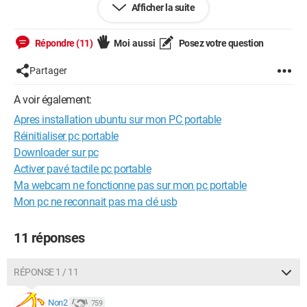
Afficher la suite
je suis vraiment pas bien ....
merci pour votre aide
Répondre (11)
Moi aussi
Posez votre question
Configuration: 
Windows XP

Partager
Internet Explorer 6.0
A voir également:
Apres installation ubuntu sur mon PC portable
Réinitialiser pc portable
Downloader sur pc
Activer pavé tactile pc portable
Ma webcam ne fonctionne pas sur mon pc portable
Mon pc ne reconnait pas ma clé usb
11 réponses
RÉPONSE 1 / 11
Non2
759