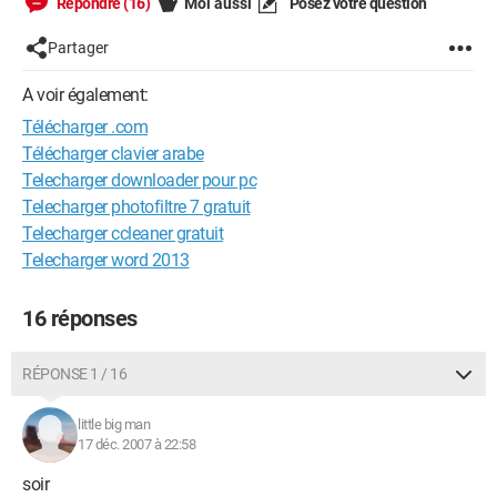
Répondre (16)
Moi aussi
Posez votre question
Partager
A voir également:
Télécharger .com
Télécharger clavier arabe
Telecharger downloader pour pc
Telecharger photofiltre 7 gratuit
Telecharger ccleaner gratuit
Telecharger word 2013
16 réponses
RÉPONSE 1 / 16
little big man
17 déc. 2007 à 22:58
soir