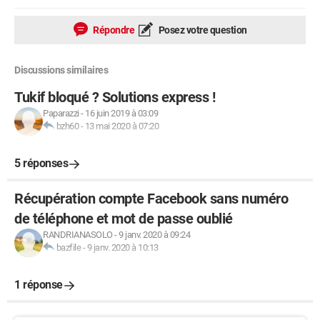
Répondre
Posez votre question
Discussions similaires
Tukif bloqué ? Solutions express !
Paparazzi
-
16 juin 2019 à 03:09
bzh60
-
13 mai 2020 à 07:20
5 réponses
Récupération compte Facebook sans numéro
de téléphone et mot de passe oublié
RANDRIANASOLO
-
9 janv. 2020 à 09:24
bazfile
-
9 janv. 2020 à 10:13
1 réponse