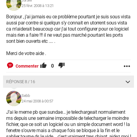
J3r3M
25 févr. 2008 à 13:21
Bonjour , j'ai jamais eu ce problème pourtant je suis sous vista
aussi par contre si quelqun s'y connait en utorrent sous vista
ca m'aiderait beaucoup car j'ai tout configurer pour ce logiciel
mais rien a faire !!! il ne veut pas marché pourtant les ports
sont bien ouverts etc .... .
Merci de votre aide .
0
Commenter
RÉPONSE 8 / 16
Sebb
24 mai 2008 à 00:57
J'ai le meme pb que sundae... je telechargeait normalement
ms depuis une semaine impossible de telecharger le moindre
fichier, que ce soit un logiciel ou un simple document word ! la
fenetre s'ouvre mais a chaque fois se bloque à la fin et le
sablier tourne ds le vide... c'est vraiment tres chiant, aidez moi !