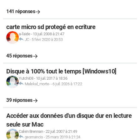
141 réponses
carte micro sd protegé en ecriture
a-l'aide
-
13 juil. 2008 à 21:47
JC
-
5 févr. 2020 à 20:53
45 réponses
Disque à 100% tout le temps [Windows10]
Yutchi08
-
10 juil. 2017 à 18:36
Malekal_morte-
-
6 juil. 2026 à 17:22
39 réponses
Accéder aux données d'un disque dur en lecture
seule sur Mac
Calvin Brennan
-
22 juil. 2007 à 21:49
geomancis
-
25 mars 2019 à 21:24