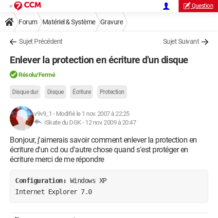
Question
Forum
Matériel & Système
Gravure
Sujet Précédent
Sujet Suivant
Enlever la protection en écriture d'un disque
Résolu/Fermé
Disque dur
Disque
Écriture
Protection
v9v9_1
-
Modifié le 1 nov. 2007 à 22:25
iSkate du DGK -
12 nov. 2009 à 20:47
Bonjour, j'aimerais savoir comment enlever la protection en
écriture d'un cd ou d'autre chose quand s'est protéger en
écriture merci de me répondre
Configuration: 
Windows XP

Internet Explorer 7.0