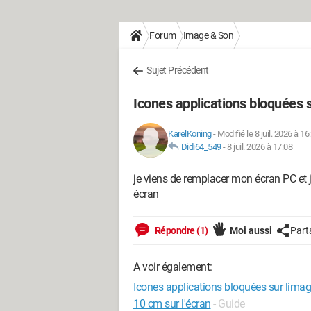
Forum
Image & Son
Sujet Précédent
Icones applications bloquées s
KarelKoning
-
Modifié le 8 juil. 2026 à 16
Didi64_549
-
8 juil. 2026 à 17:08
je viens de remplacer mon écran PC et j
écran
Répondre (1)
Moi aussi
Part
A voir également:
Icones applications bloquées sur limag
10 cm sur l'écran
- Guide