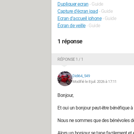
Dupliquer ecran
- Guide
Capture d'écran ipad
- Guide
Ecran d'accueil iphone
- Guide
Écran de veille
- Guide
1 réponse
RÉPONSE 1 / 1
Didi64_549
Modifié le 8 juil. 2026 à 17:11
Bonjour,
Et oui un bonjour peut-être bénéfique à 
Nous ne sommes que des bénévoles don
Alors un bonjour se tape facilement et 