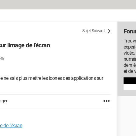
Foru
Sujet Suivant
Trouve
ur limage de l'écran
expéri
vidéo
:46
numéri
derniè
et de 
e ne sais plus mettre les icones des applications sur
ager
e de l'écran