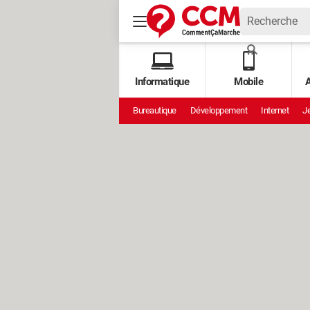
Informatique
Mobile
A
Bureautique
Développement
Internet
Je