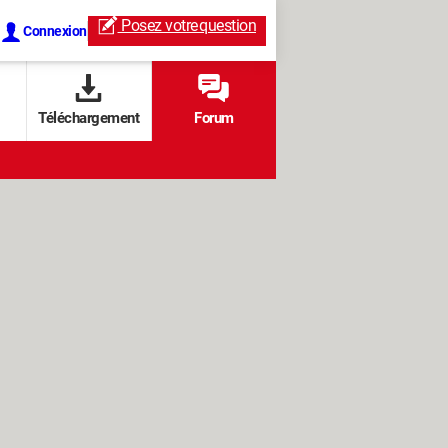
Posez votre
question
Connexion
Téléchargement
Forum