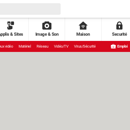
pplis & Sites
Image & Son
Maison
Securité
ux vidéo
Matériel
Réseau
Vidéo/TV
Virus/Sécurité
Emploi