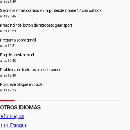
a las 21:49
Sincronizar mis correos en mi pc desde iphone 17 con outlook
a las 20:46
Prescindir del botón de retroceso gear sport
a las 19:59
Pregunta sobre gmail
a las 19:51
Bug de archivo excel
a las 19:48
Problema de texturas en enshrouded
a las 19:48
Pc que se bloque en bucle
a las 19:25
OTROS IDIOMAS
🇬🇧
English
🇫🇷
Français