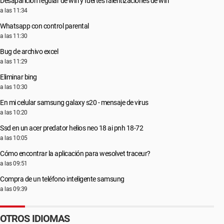
Desaparición regular de wifi y fuertes ralentizaciones de wifi
a las 11:34
Whatsapp con control parental
a las 11:30
Bug de archivo excel
a las 11:29
Eliminar bing
a las 10:30
En mi celular samsung galaxy s20 - mensaje de virus
a las 10:20
Ssd en un acer predator helios neo 18 ai pnh 18-72
a las 10:05
Cómo encontrar la aplicación para wesolvet traceur?
a las 09:51
Compra de un teléfono inteligente samsung
a las 09:39
OTROS IDIOMAS