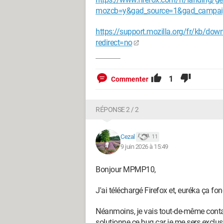
mozcb=y&gad_source=1&gad_campai
https://support.mozilla.org/fr/kb/down
redirect=no
1
Commenter
RÉPONSE 2 / 2
Cezal
11
9 juin 2026 à 15:49
Bonjour MPMP10,
J'ai téléchargé Firefox et, euréka ça fo
Néanmoins, je vais tout-de-même contac
solutionne ce bug car je me sers exclu