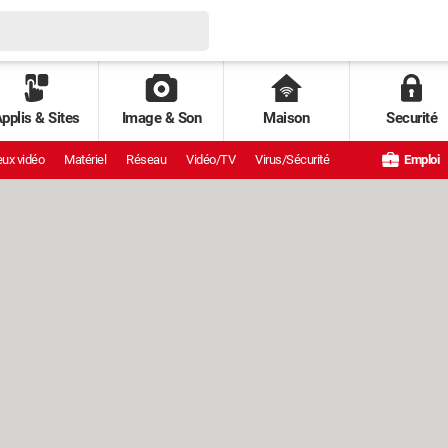
pplis & Sites
Image & Son
Maison
Securité
ux vidéo
Matériel
Réseau
Vidéo/TV
Virus/Sécurité
Emploi