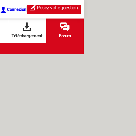
Posez votre
question
Connexion
Téléchargement
Forum