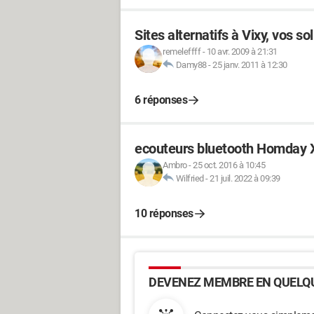
Sites alternatifs à Vixy, vos so
remeleffff
-
10 avr. 2009 à 21:31
Damy88
-
25 janv. 2011 à 12:30
6 réponses
ecouteurs bluetooth Homday 
Ambro
-
25 oct. 2016 à 10:45
Wilfried
-
21 juil. 2022 à 09:39
10 réponses
DEVENEZ MEMBRE EN QUELQU