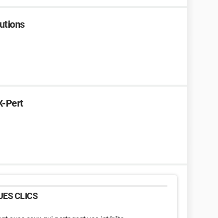
lutions
X-Pert
ES CLICS