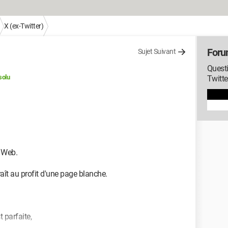
X (ex-Twitter)
Foru
Sujet Suivant
Questi
solu
Twitte
e Web.
raît au profit d'une page blanche.
 parfaite,