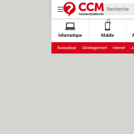
Informatique
Mobile
A
Bureautique
Développement
Internet
Je