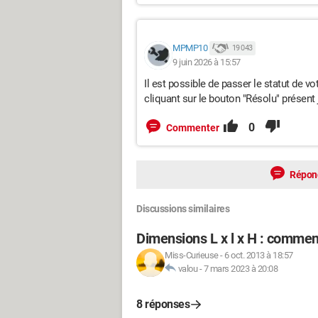
MPMP10
19 043
9 juin 2026 à 15:57
Il est possible de passer le statut de v
cliquant sur le bouton "Résolu" présent
0
Commenter
Répon
Discussions similaires
Dimensions L x l x H : comment
Miss-Curieuse
-
6 oct. 2013 à 18:57
valou
-
7 mars 2023 à 20:08
8 réponses