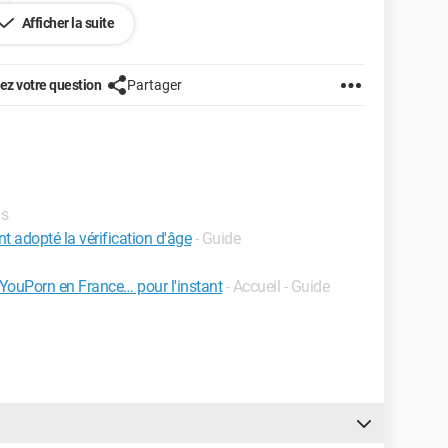
he,
Afficher la suite
eur (version 8),
pte,
z votre question
Partager
nne parfaitement bien sur mon IPhone Samsung sur
de à XFrance qui ne m'a pas répondu !
é ce problème, diagnostiqué et résolu la panne, je suis
ls
t adopté la vérification d'âge
- Guide
 YouPorn en France… pour l'instant
- Accueil - Guide