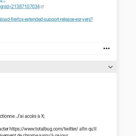
gnid=21387107034
load-firefox-extended-support-release-esr-vers?
nctionne. J'ai accès à X;
ter https://www.totalbug.com/twitter/ afin qu'il
sivement de chrome jusqu'à ce jour.