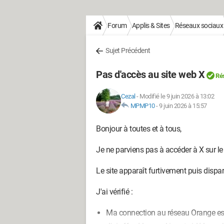
Forum
Applis & Sites
Réseaux sociaux
Sujet Précédent
Pas d'accès au site web X
Ré
Cezal
-
Modifié le 9 juin 2026 à 13:02
MPMP10
-
9 juin 2026 à 15:57
Bonjour à toutes et à tous,
Je ne parviens pas à accéder à X sur l
Le site apparaît furtivement puis dispa
J'ai vérifié :
Ma connection au réseau Orange est