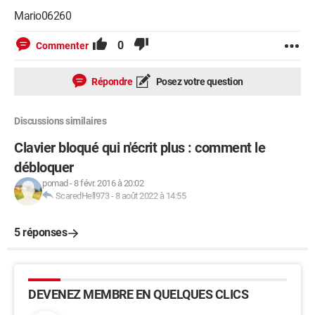
Mario06260
0
Commenter
Répondre
Posez votre question
Discussions similaires
Clavier bloqué qui n'écrit plus : comment le
débloquer
pomad
-
8 févr. 2016 à 20:02
ScaredHell973
-
8 août 2022 à 14:55
5 réponses
DEVENEZ MEMBRE EN QUELQUES CLICS