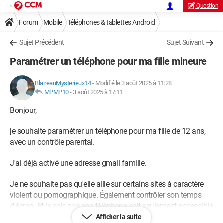
Question
Forum
Mobile
Téléphones & tablettes Android
Sujet Précédent
Sujet Suivant
Paramétrer un téléphone pour ma fille mineure
BlaireauMysterieux14
-
Modifié le 3 août 2025 à 11:28
MPMP10
-
3 août 2025 à 17:11
Bonjour,
je souhaite paramétrer un téléphone pour ma fille de 12 ans,
avec un contrôle parental.
J'ai déjà activé une adresse gmail famille.
Je ne souhaite pas qu'elle aille sur certains sites à caractère
violent ou pornographique. Également contrôler son temps
d'écran. Et le soir, que son téléphone soit seulement accessible
à certaines appli prédéfinies comme spotify et accès à
Afficher la suite