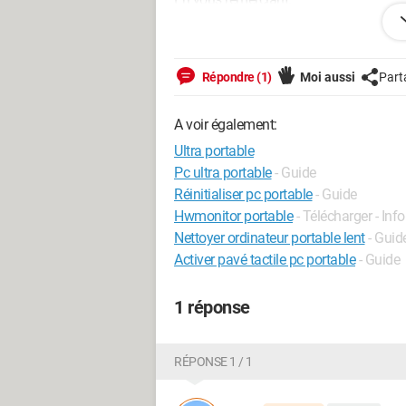
Cordialement
Hélène
Répondre (1)
Moi aussi
Part
A voir également:
Ultra portable
Pc ultra portable
- Guide
Réinitialiser pc portable
- Guide
Hwmonitor portable
- Télécharger - In
Nettoyer ordinateur portable lent
- Guid
Activer pavé tactile pc portable
- Guide
1 réponse
RÉPONSE 1 / 1