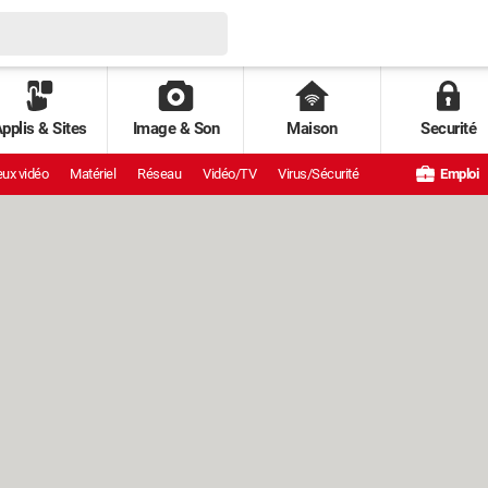
pplis & Sites
Image & Son
Maison
Securité
ux vidéo
Matériel
Réseau
Vidéo/TV
Virus/Sécurité
Emploi