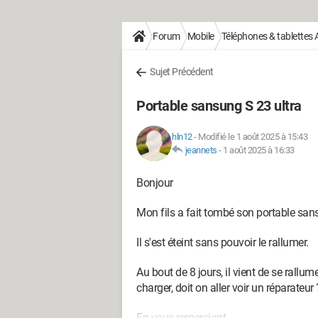
Forum
Mobile
Téléphones & tablettes 
Sujet Précédent
Portable sansung S 23 ultra
hln12
-
Modifié le 1 août 2025 à 15:43
jeannets
-
1 août 2025 à 16:33
Bonjour
Mon fils a fait tombé son portable san
Il s'est éteint sans pouvoir le rallumer.
Au bout de 8 jours, il vient de se rallum
charger, doit on aller voir un réparateur 
En vous remerciant.