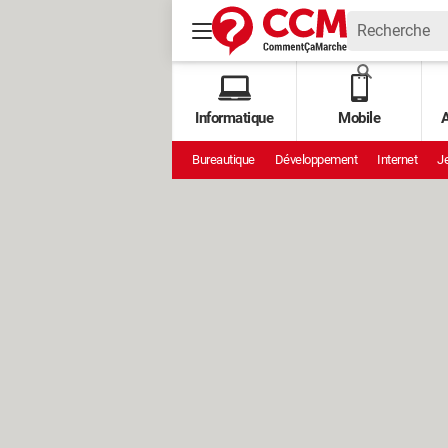
Informatique
Mobile
A
Bureautique
Développement
Internet
Je