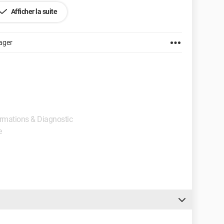
Afficher la suite
ager
formations & Diagnostic
e