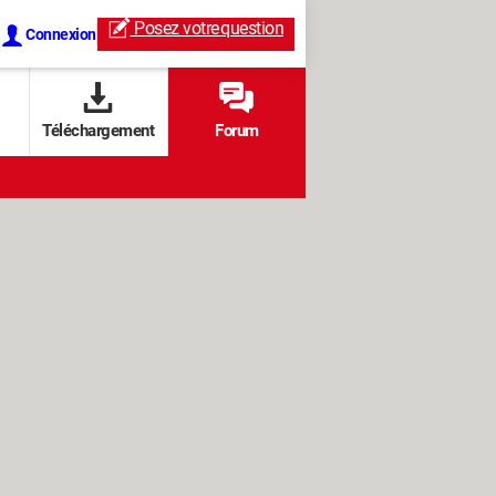
Posez votre
question
Connexion
Téléchargement
Forum