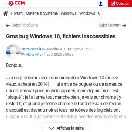
Question
Forum
Matériel & Système
Windows
Windows 10
Sujet Précédent
Sujet Suivant
Gros bug Windows 10, fichiers inaccessibles
PierreVarcelli95
-
Modifié le 31 juil. 2025 à 12:10
NonoM45
-
1 août 2025 à 09:33
Bonjour,
J'ai un problème avec mon ordinateur Windows 10 (assez
vieux, acheté en 2014) : il lui arrive de buguer ou de ramer, ce
qui est normal pour un vieil appareil, mais depuis hier il est
"bloqué" : je l'allume, tout marche bien, je vais sur chrome, j'y
reste 1h, et quand je ferme chrome le fond d'écran de l'écran
d'accueil est devenu noir et tous les icônes des logiciels ont
disparus sauf 2, la corbeille et Edge placé désormais en haut a
gauche. Les icônes des logiciels de la barre des tâche sont
Afficher la suite
inutilisables transformés en feuille de papier (forme de l'icône)