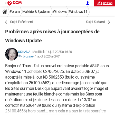
Question
Forum
Matériel & Système
Windows
Windows 11
Sujet Précédent
Sujet Suivant
Problèmes après mises à jour acceptées de
Windows Update
USHANA
-
Modifié le 16 juil. 2025 à 16:30
brucine
-
1 août 2025 à 09:01
Bonjour à Tous. J'ai un nouvel ordinateur portable ASUS sous
Windows 11 acheté le 02/06/2025. En date du 08/07 j'ai
accepté la mise à jour KB 5062553 (build du système
d'exploitation 26100.4652), au redémarrage j'ai constaté que
les Sites sur mon Desk qui auparavant avaient logo/image et
maintenant une feuille blanche cornée mais les Sites sont
opérationnels si je clique dessus... en date du 13/07 un
correctif KB 5064489 (build du système d'exploitation
26100.4656) hors band... mais cela n'a pas fait réapparaître