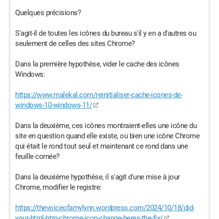
Quelques précisions?
S'agit-il de toutes les icônes du bureau s'il y en a d'autres ou
seulement de celles des sites Chrome?
Dans la première hypothèse, vider le cache des icônes
Windows:
https://www.malekal.com/reinitialiser-cache-icones-de-
windows-10-windows-11/
Dans la deuxième, ces icônes montraient-elles une icône du
site en question quand elle existe, ou bien une icône Chrome
qui était le rond tout seul et maintenant ce rond dans une
feuille cornée?
Dans la deuxième hypothèse, il s'agit d'une mise à jour
Chrome, modifier le registre:
https://thevoiceofamylynn.wordpress.com/2024/10/18/did-
your-html-htm-chrome-icon-change-heres-the-fix/