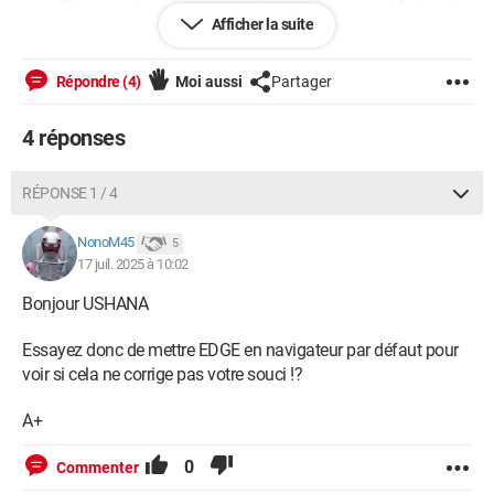
mes Sites avec image.... comme je ne sais pas quoi faire : si
Afficher la suite
désinstallation des 2 mises à jour ou Restauration /
Récupération (maintenant) à une date donnée. Je préfère
avoir un conseil avisé du Forum qui m'a souvent dépanné.
Répondre (4)
Moi aussi
Partager
Merci de votre aide . Windows 11 ne semble pas bien
configuré ou du moins, pas pour des simples utilisateurs....
4 réponses
Merci d'avance et bonne journée
RÉPONSE 1 / 4
PS : j'utilise Google Chrome et Google en navigateur depuis
NonoM45
toujours
5
17 juil. 2025 à 10:02
Bonjour USHANA
Essayez donc de mettre EDGE en navigateur par défaut pour
voir si cela ne corrige pas votre souci !?
A+
0
Commenter