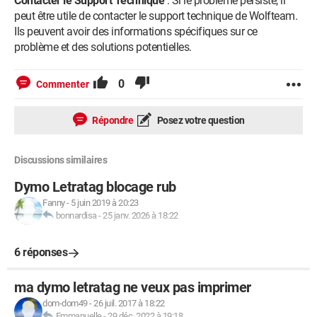
Contacter le Support Technique
: Si le problème persiste, il
peut être utile de contacter le support technique de Wolfteam.
Ils peuvent avoir des informations spécifiques sur ce
problème et des solutions potentielles.
0
Commenter
Répondre
Posez votre question
Discussions similaires
Dymo Letratag blocage rub
Fanny
-
5 juin 2019 à 20:23
bonnardisa
-
25 janv. 2026 à 18:22
6 réponses
ma dymo letratag ne veux pas imprimer
dom-dom49
-
26 juil. 2017 à 18:22
Emmanuelle
-
29 déc. 2022 à 19:18