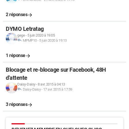
2 réponses
DYMO Letratag
gege
-
5 juin 2020 à 19:05
MPMP10
-
5 juin 2020 à 19:13
1 réponse
Blocage et re-blocage sur Facebook, 48H
d'attente
Daisy-Daisy
-
8 avr. 2015 à 04:13
Daisy-Daisy
-
17 avr. 2015 à 17:59
3 réponses