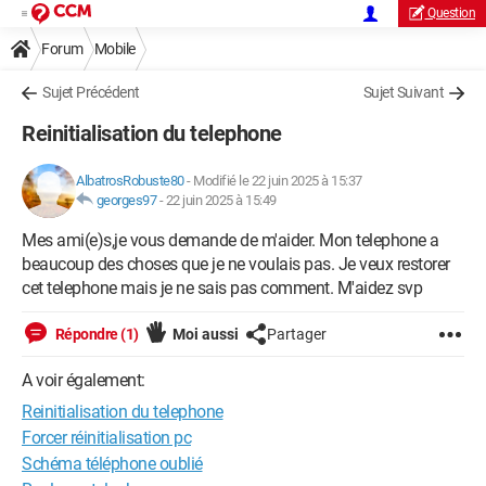
Question
Forum
Mobile
Sujet Précédent
Sujet Suivant
Reinitialisation du telephone
AlbatrosRobuste80
-
Modifié le 22 juin 2025 à 15:37
georges97
-
22 juin 2025 à 15:49
Mes ami(e)s,je vous demande de m'aider. Mon telephone a
beaucoup des choses que je ne voulais pas. Je veux restorer
cet telephone mais je ne sais pas comment. M'aidez svp
Répondre (1)
Moi aussi
Partager
A voir également:
Reinitialisation du telephone
Forcer réinitialisation pc
Schéma téléphone oublié