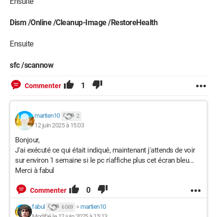
Ensuite
Dism /Online /Cleanup-Image /RestoreHealth
Ensuite
sfc /scannow
1
Commenter
martien10
2
12 juin 2025 à 15:03
Bonjour,
J'ai exécuté ce qui était indiqué, maintenant j'attends de voir
sur environ 1 semaine si le pc n'affiche plus cet écran bleu...
Merci à fabul
0
Commenter
fabul
>
martien10
6 069
Modifié le 12 juin 2025 à 15:13