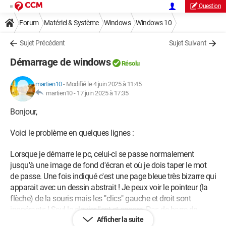
Question
Forum
Matériel & Système
Windows
Windows 10
Sujet Précédent
Sujet Suivant
Démarrage de windows
Résolu
martien10
-
Modifié le 4 juin 2025 à 11:45
martien10 -
17 juin 2025 à 17:35
Bonjour,
Voici le problème en quelques lignes :
Lorsque je démarre le pc, celui-ci se passe normalement
jusqu'à une image de fond d'écran et où je dois taper le mot
de passe. Une fois indiqué c'est une page bleue très bizarre qui
apparait avec un dessin abstrait ! Je peux voir le pointeur (la
flèche) de la souris mais les "clics" gauche et droit sont
inopérants ! Seul le clavier l'est et encore. Pas de barre de
Afficher la suite
tâches en bas de l'écran ! Accès à rien !