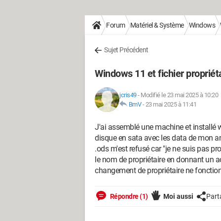
Forum
Matériel & Système
Windows
Sujet Précédent
Windows 11 et fichier propriét
jcris49
-
Modifié le 23 mai 2025 à 10:20
BmV
-
23 mai 2025 à 11:41
J'ai assemblé une machine et installé 
disque en sata avec les data de mon anci
.ods m'est refusé car "je ne suis pas pr
le nom de propriétaire en donnant un ac
changement de propriétaire ne fonctio
Répondre (1)
Moi aussi
Part