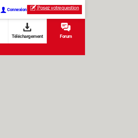
Posez votre
question
Connexion
Téléchargement
Forum