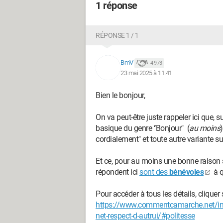
1 réponse
RÉPONSE 1 / 1
BmV
4 973
23 mai 2025 à 11:41
Bien le bonjour,
On va peut-être juste rappeler ici que,
basique du genre ‘’Bonjour" (
au moins
)
cordialement" et toute autre variante s
Et ce, pour au moins une bonne raison s'a
répondent ici
sont des
bénévoles
à q
Pour accéder à tous les détails, cliquer
https://www.commentcamarche.net/inf
net-respect-d-autrui/#politesse