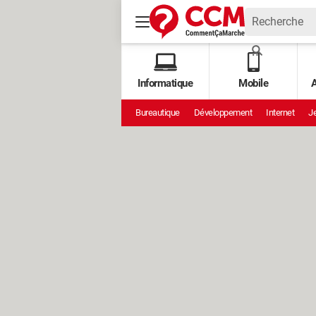
Informatique
Mobile
A
Bureautique
Développement
Internet
Je