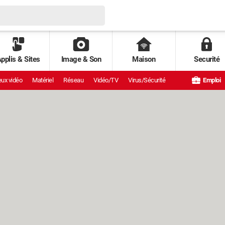
pplis & Sites
Image & Son
Maison
Securité
ux vidéo
Matériel
Réseau
Vidéo/TV
Virus/Sécurité
Emploi