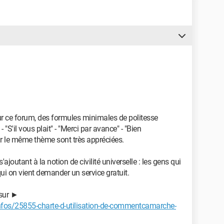
 sur ce forum, des formules minimales de politesse
 - "S'il vous plait" - "Merci par avance" - "Bien
ur le même thème sont très appréciées.
joutant à la notion de civilité universelle : les gens qui
ui on vient demander un service gratuit.
 sur ►
os/25855-charte-d-utilisation-de-commentcamarche-