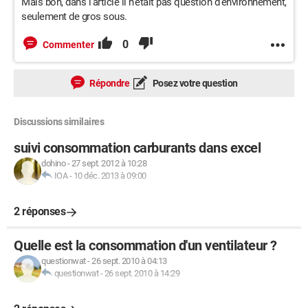
Mais bon, dans l'article il n'était pas question d'environnement,
seulement de gros sous.
0
Commenter
Répondre
Posez votre question
Discussions similaires
suivi consommation carburants dans excel
dohino
-
27 sept. 2012 à 10:28
IOA
-
10 déc. 2013 à 09:00
2 réponses
Quelle est la consommation d'un ventilateur ?
questionwat
-
26 sept. 2010 à 04:13
questionwat
-
26 sept. 2010 à 14:29