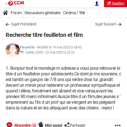
Question
Forum
Discussions générales
Cinéma / Télé
Sujet Précédent
Sujet Suivant
Recherche titre feuilleton et film
Pieuvre56
-
Modifié le 19 mai 2025 à 18:43
ludeb_0255 -
22 mai 2025 à 22:32
Bonjour tout le monde,je m adresse a vous pour retrouver le
titre d un feuilleton pour adolescents.Ce dont je me souviens, c
est tantôt un garçon de 7/8 ans qui rentre chez lui ,grandit
devant un miroir pour redevenir un professeur sympathique et
quand l élève, forcément est absent et vice versa,avant les
années 90.merci infiniment.Ausi,le titre d un film,des jeunes s '
emprennent au fils d un prof qui se vengent en les piégeant
dans la nature et en les attaquant avec des chiens . merci !
Répondre (2)
Moi aussi
Partager