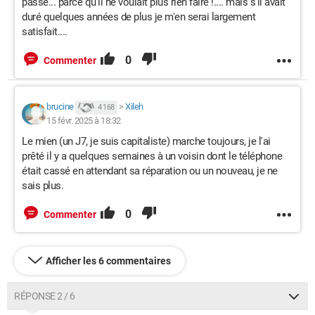
passé... parce qu'il ne voulait plus rien faire !.... mais s'il avait
duré quelques années de plus je m'en serai largement
satisfait....
0
Commenter
brucine
>
Xileh
4 168
15 févr. 2025 à 18:32
Le mien (un J7, je suis capitaliste) marche toujours, je l'ai
prêté il y a quelques semaines à un voisin dont le téléphone
était cassé en attendant sa réparation ou un nouveau, je ne
sais plus.
0
Commenter
Afficher les 6 commentaires
RÉPONSE 2 / 6