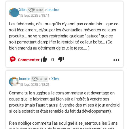
Xileh
>
brucine
6 568
15 févr. 2025 à 18:11
Les fabricants, dès lors qu'ils n'y sont pas contraints... que ce
soit légalement, et/ou par les éventuelles méventes de leurs
produits... ne vont pas restreindre quelque "astuce" que ce
soit permettant d'amplifier la rentabilité de leur boîte... (Ce
bien entendu au détriment de tout le reste.... )
0
Commenter
brucine
>
Xileh
4 168
15 févr. 2025 à 18:21
Comme tu le suggères, le consommateur est davantage en
cause que le fabricant qui bien sûr a intérêt à vendre ses
produits (mais l'aurait aussi à vendre des mises à jour android
si cela existait et était rentable du fait du développement).
Rien n'oblige comme tu l'as souligné à se jeter tous les 3 ans