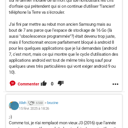
sur le dernier modèle de la mort qui tue nonobstant les cris
d'orfraie qui prétendent qui si on continue d'utiliser "l'ancien"
téléphone la Terre va s'écrouler.
J'ai fini par mettre au rebut mon ancien Samsung mais au
bout de 7 ans parce que l'espace de stockage de 16 Go (là
aussi "obsolescence programmée"?) était devenu trop juste,
mais il fonctionnait encore parfaitement bloqué à android 8
pour les quelques applications que je lui demandais (android
7, c'est mort, mais ce qui montre que le cycle d'utilisation des
applications android est tout de même très long sauf pour
quelques unes très particulières qui vont exiger android 9 ou
10).
0
Commenter
Xileh
>
brucine
6 568
15 févr. 2025 à 18:26
;-)
Comme toi, je n'ai remplacé mon vieux J3 (2016) que l'année