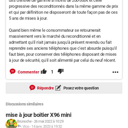
dits d'entrée de gamme à moins de 200-300€ et celle
progressive des reconditionnés dans la même gamme de prix
et qui par définition ne disposeront de toute façon pas de ces
5 ans de mises à jour.
Quand bien même le consommateur se retournerait
massivement vers le marché du reconditionné et en
admettant qu'il n'ait jamais jusqu'à présent revendu ou fait
reprendre ses anciens téléphones que c'est absurde puisqu'il
faut bien, pour conserver des téléphones disposant de mises
à jour de sécurité, qu'il soit alimenté par celui du neuf récent.
1
Commenter
Répondre
Posez votre question
Discussions similaires
mise à jour boitier X96 mini
Brunoche
-
26 mai 2022 à 10:29
Vico
-
14 janv. 2023 à 19:32