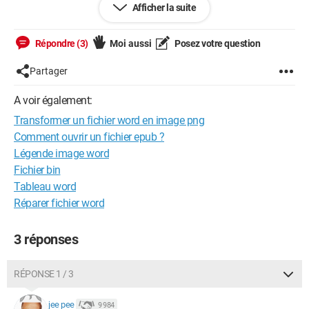
Afficher la suite
Le néophyte intégral ! Merci.
Windows10/Microsoft 365 / Thunderbird / imprim. Samsung
Répondre (3)
Moi aussi
Posez votre question
ML1865/imprim. Epson WF 2840 / box Orange fibre / tablette
GalaxyTabA8-SMX205
Partager
A voir également:
Transformer un fichier word en image png
Comment ouvrir un fichier epub ?
Légende image word
Fichier bin
Tableau word
Réparer fichier word
3 réponses
RÉPONSE 1 / 3
jee pee
9 984