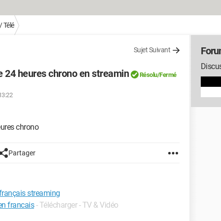
 Télé
Foru
Sujet Suivant
Discus
de 24 heures chrono en streamin
Résolu/Fermé
13:22
heures chrono
Partager
français streaming
en francais
- Télécharger - TV & Vidéo