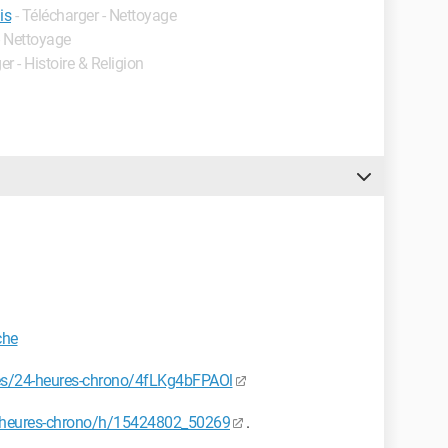
is
- Télécharger - Nettoyage
- Nettoyage
er - Histoire & Religion
che
ies/24-heures-chrono/4fLKg4bFPAOl
4-heures-chrono/h/15424802_50269
.