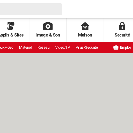
pplis & Sites
Image & Son
Maison
Securité
ux vidéo
Matériel
Réseau
Vidéo/TV
Virus/Sécurité
Emploi