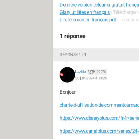
Dernière version ccleaner gratuit frança
Glary utilities en français
- Télécharger 
Lire le coran en français pdf
- Télécharg
1 réponse
RÉPONSE 1 / 1
bazfile
20 278
28 juin 2024 à 13:26
Bonjour.
charte-d-utilisation-de-commentcamar
https://www.disneyplus.com/fr-fr/ser
https://www.canalplus.com/series/2