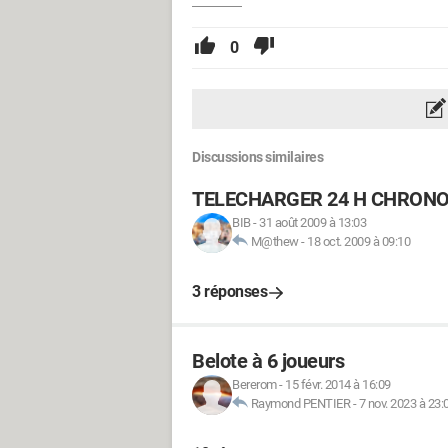
0
Discussions similaires
TELECHARGER 24 H CHRON
BIB
-
31 août 2009 à 13:03
M@thew
-
18 oct. 2009 à 09:10
3 réponses
Belote à 6 joueurs
Bererom
-
15 févr. 2014 à 16:09
Raymond PENTIER
-
7 nov. 2023 à 23: