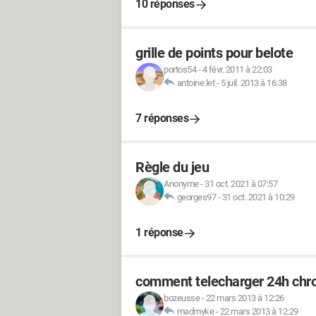
10 réponses
grille de points pour belote
portos54
-
4 févr. 2011 à 22:03
antoine.let
-
5 juil. 2013 à 16:38
7 réponses
Règle du jeu
Anonyme
-
31 oct. 2021 à 07:57
georges97
-
31 oct. 2021 à 10:29
1 réponse
comment telecharger 24h chro
bozeusse
-
22 mars 2013 à 12:26
madmyke
-
22 mars 2013 à 12:29