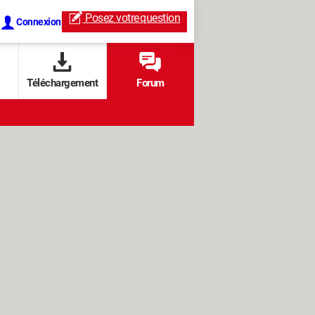
Posez votre
question
Connexion
Téléchargement
Forum