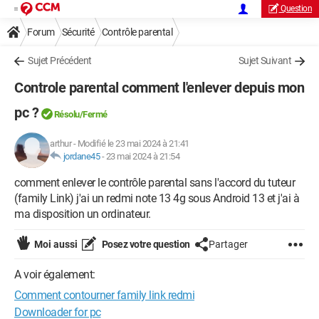
Question
Forum
Sécurité
Contrôle parental
Sujet Précédent
Sujet Suivant
Controle parental comment l'enlever depuis mon
pc ?
Résolu/Fermé
arthur
-
Modifié le 23 mai 2024 à 21:41
jordane45
-
23 mai 2024 à 21:54
comment enlever le contrôle parental sans l'accord du tuteur
(family Link) j'ai un redmi note 13 4g sous Android 13 et j'ai à
ma disposition un ordinateur.
Moi aussi
Posez votre question
Partager
A voir également:
Comment contourner family link redmi
Downloader for pc