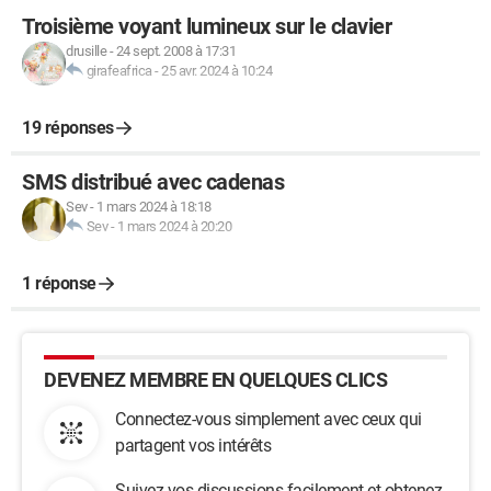
Troisième voyant lumineux sur le clavier
drusille
-
24 sept. 2008 à 17:31
girafeafrica
-
25 avr. 2024 à 10:24
19 réponses
SMS distribué avec cadenas
Sev
-
1 mars 2024 à 18:18
Sev
-
1 mars 2024 à 20:20
1 réponse
DEVENEZ MEMBRE EN QUELQUES CLICS
Connectez-vous simplement avec ceux qui
partagent vos intérêts
Suivez vos discussions facilement et obtenez