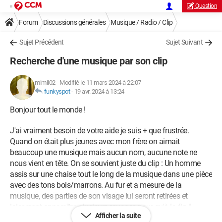
Question
Forum
Discussions générales
Musique / Radio / Clip
Sujet Précédent
Sujet Suivant
Recherche d'une musique par son clip
mimii02
-
Modifié le 11 mars 2024 à 22:07
funkyspot
-
19 avr. 2024 à 13:24
Bonjour tout le monde !
J'ai vraiment besoin de votre aide je suis + que frustrée.
Quand on était plus jeunes avec mon frère on aimait
beaucoup une musique mais aucun nom, aucune note ne
nous vient en tête. On se souvient juste du clip : Un homme
assis sur une chaise tout le long de la musique dans une pièce
avec des tons bois/marrons. Au fur et a mesure de la
musique, des parties de son visage lui seront retirées et
laisseront apparaître plusieurs rouages pour qu'à la fin il
Afficher la suite
devienne littéralement comme une sorte de robot. Je sais que