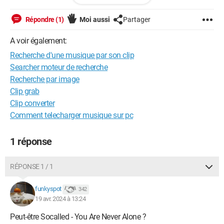
la musique n'est pas plus connue que ca, et elle est en anglais.
Répondre (1)
Moi aussi
Partager
J'ai vraiment besoin de votre aide si par miracle quelqu'un
saurait la retrouver je lui en serait sincèrement reconnaissante
A voir également:
! :)
Recherche d'une musique par son clip
Searcher moteur de recherche
Recherche par image
Clip grab
Clip converter
Comment telecharger musique sur pc
1 réponse
RÉPONSE 1 / 1
funkyspot
342
19 avr. 2024 à 13:24
Peut-être Socalled - You Are Never Alone ?