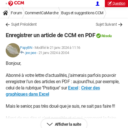
Question
Forum
CommentCaMarche
Bugs et suggestions CCM
Sujet Précédent
Sujet Suivant
Enregistrer un article de CCM en PDF
Résolu
PapyBN
-
Modifié le 21 janv. 2024 à 11:16
jee pee
-
21 janv. 2024 à 20:04
Bonjour,
Abonné à votre lettre d'actualités, j'aimerais parfois pouvoir
enregistrer l'un des articles en PDF : aujourd'hui, par exemple,
celui de la rubrique "Pratique" sur
Excel
:
Créer des
graphiques dans Excel
Mais le senior, pas très doué que je suis, ne sait pas faire !!!
Merci de me dire si c'est possible et si oui, comment le faire.
Afficher la suite