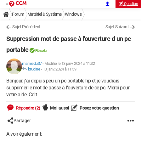
Question
Forum
Matériel & Système
Windows
Sujet Précédent
Sujet Suivant
Suppression mot de passe à l'ouverture d un pc
portable
Résolu
mamiedu37
-
Modifié le 13 janv. 2024 à 11:32
brucine
-
13 janv. 2024 à 11:59
Bonjour, j'ai depuis peu un pc portable hp et je voudrais
supprimer le mot de passe à l'ouverture de ce pc. Merci pour
votre aide. Cdlt.
Répondre (2)
Moi aussi
Posez votre question
Partager
A voir également: