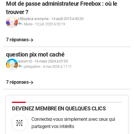
Mot de passe administrateur Freebox : où le
trouver ?
Utilisateur anonyme
-
14 août 2015 à 00:20
Marie
-
12 juil. 2020 à 02:19
7 réponses
question pix mot caché
aorum10
-
16 mars 2024 à 07:53
pixlagalere
-
4 mai 2026 à 11:11
7 réponses
DEVENEZ MEMBRE EN QUELQUES CLICS
Connectez-vous simplement avec ceux qui
partagent vos intérêts