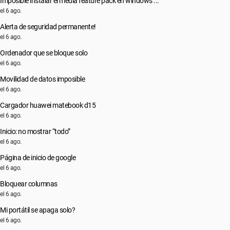
Imposible instalar el media feature pack en windows ...
el 6 ago.
Alerta de seguridad permanente!
el 6 ago.
Ordenador que se bloque solo
el 6 ago.
Movilidad de datos imposible
el 6 ago.
Cargador huawei matebook d15
el 6 ago.
Inicio: no mostrar “todo”
el 6 ago.
Página de inicio de google
el 6 ago.
Bloquear columnas
el 6 ago.
Mi portátil se apaga solo?
el 6 ago.