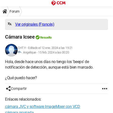
Forum
Ver originales (Francés)
Cámara Icsee
Resuelto
CHT.Y
-
Editado el 12 ene. 2024 a las 19:21
Angelique -
15 feb. 2024 a las 00:20
Hola, desde hace unos días no tengo los 'beeps' de
notificación de detección, aunque está bien marcado.
¿Qué puedo hacer?
Compartir
Enlaces relacionados:
cámara JVC y software ImageMixer con VCD
cámara ocupada