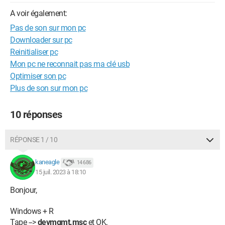
A voir également:
Pas de son sur mon pc
Downloader sur pc
Reinitialiser pc
Mon pc ne reconnait pas ma clé usb
Optimiser son pc
Plus de son sur mon pc
10 réponses
RÉPONSE 1 / 10
kaneagle
14 686
15 juil. 2023 à 18:10
Bonjour,
Windows + R
Tape -->
devmgmt.msc
et OK.