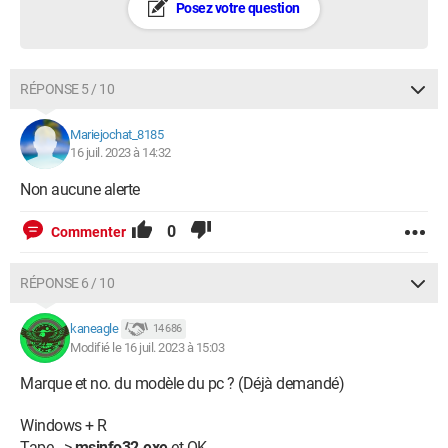
Posez votre question
RÉPONSE 5 / 10
Mariejochat_8185
16 juil. 2023 à 14:32
Non aucune alerte
0
Commenter
RÉPONSE 6 / 10
kaneagle
14 686
Modifié le 16 juil. 2023 à 15:03
Marque et no. du modèle du pc ? (Déjà demandé)
Windows + R
Tape -->
msinfo32.exe
et OK