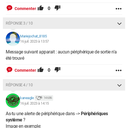
0
Commenter
RÉPONSE 3 / 10
Mariejochat_8185
16 juil. 2023 à 13:57
Message suivant apparait : aucun périphérique de sortie n'a
été trouvé
0
Commenter
RÉPONSE 4 / 10
kaneagle
14 686
16 juil. 2023 à 14:15
As-tu une alerte de périphérique dans -->
Périphériques
système
?
Image en exemple: