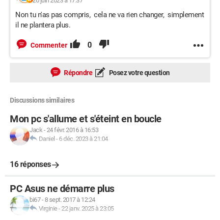
20 juin 2023 à 17:37
Non tu n'as pas compris, cela ne va rien changer, simplement
il ne plantera plus.
0
Commenter
Répondre
Posez votre question
Discussions similaires
Mon pc s'allume et s'éteint en boucle
Jack
-
24 févr. 2016 à 16:53
Daniel
-
6 déc. 2023 à 21:04
16 réponses
PC Asus ne démarre plus
bi67
-
8 sept. 2017 à 12:24
Virginie
-
22 janv. 2025 à 23:05