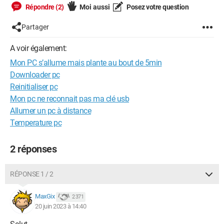
Répondre (2)
Moi aussi
Posez votre question
Partager
A voir également:
Mon PC s’allume mais plante au bout de 5min
Downloader pc
Reinitialiser pc
Mon pc ne reconnait pas ma clé usb
Allumer un pc à distance
Temperature pc
2 réponses
RÉPONSE 1 / 2
MaxGix
2 371
20 juin 2023 à 14:40