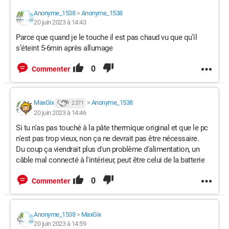
Anonyme_1538
>
Anonyme_1538
20 juin 2023 à 14:43
Parce que quand je le touche il est pas chaud vu que qu’il
s’éteint 5-6min après allumage
0
Commenter
MaxGix
>
Anonyme_1538
2 371
20 juin 2023 à 14:46
Si tu n'as pas touché à la pâte thermique original et que le pc
n'est pas trop vieux, non ça ne devrait pas être nécessaire.
Du coup ça viendrait plus d'un problème d'alimentation, un
câble mal connecté à l'intérieur, peut être celui de la batterie
0
Commenter
Anonyme_1538
>
MaxGix
20 juin 2023 à 14:59