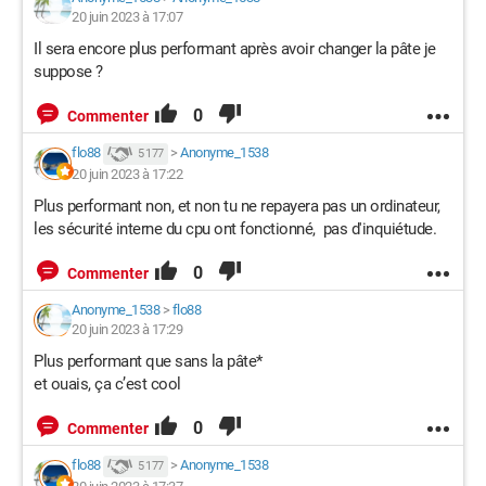
20 juin 2023 à 17:07
Il sera encore plus performant après avoir changer la pâte je
suppose ?
0
Commenter
flo88
>
Anonyme_1538
5 177
20 juin 2023 à 17:22
Plus performant non, et non tu ne repayera pas un ordinateur,
les sécurité interne du cpu ont fonctionné, pas d'inquiétude.
0
Commenter
Anonyme_1538
>
flo88
20 juin 2023 à 17:29
Plus performant que sans la pâte*
et ouais, ça c’est cool
0
Commenter
flo88
>
Anonyme_1538
5 177