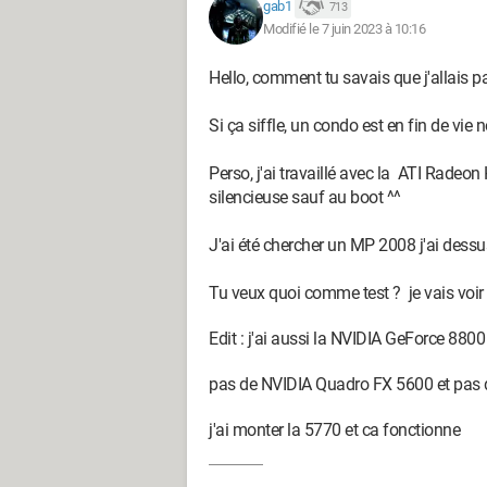
gab1
713
Modifié le 7 juin 2023 à 10:16
Macintosh / Firefox 78.0
Hello, comment tu savais que j'allais p
Quand c'est urgent, il est déjà trop tard (Talle
Quand tout a échoué, lire le manuel ou venir 
Si ça siffle, un condo est en fin de vie 
Perso, j'ai travaillé avec la ATI Radeo
silencieuse sauf au boot ^^
J'ai été chercher un MP 2008 j'ai des
Tu veux quoi comme test ? je vais voir 
Edit : j'ai aussi la NVIDIA GeForce 880
pas de NVIDIA Quadro FX 5600 et pa
j'ai monter la 5770 et ca fonctionne