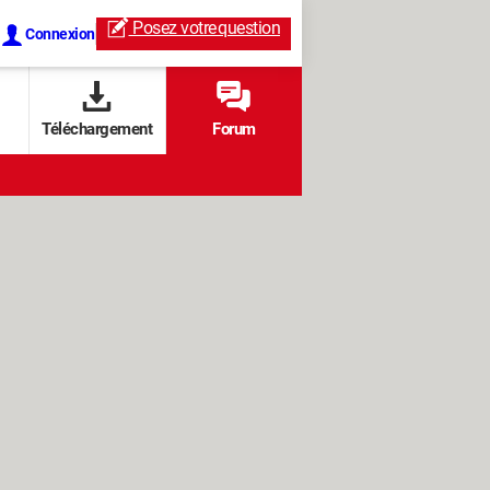
Posez votre
question
Connexion
Téléchargement
Forum