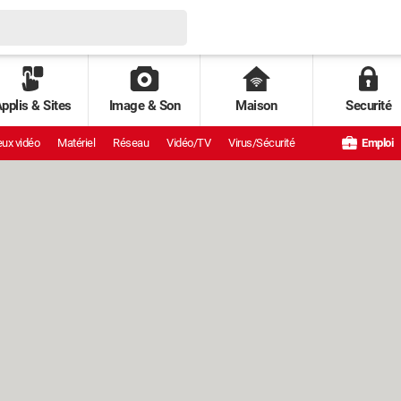
pplis & Sites
Image & Son
Maison
Securité
ux vidéo
Matériel
Réseau
Vidéo/TV
Virus/Sécurité
Emploi