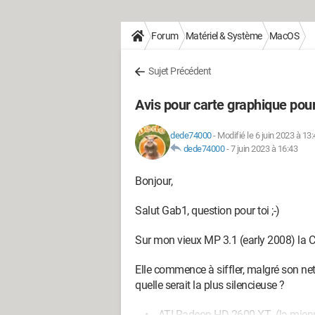
Forum
Matériel & Système
MacOS
Sujet Précédent
Avis pour carte graphique pou
dede74000
-
Modifié le 6 juin 2023 à 13
dede74000
-
7 juin 2023 à 16:43
Bonjour,
Salut Gab1, question pour toi ;-)
Sur mon vieux MP 3.1 (early 2008) la
Elle commence à siffler, malgré son ne
quelle serait la plus silencieuse ?
• ATI Radeon HD 2600 XT (la mienne