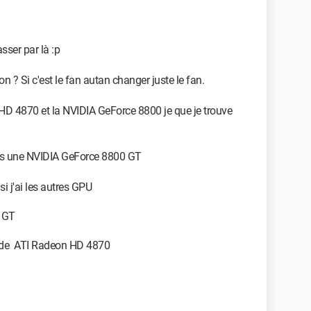
asser par là :p
yrand)
sur CCM ;)
non ? Si c'est le fan autan changer juste le fan.
n HD 4870 et la NVIDIA GeForce 8800 je que je trouve
sus une NVIDIA GeForce 8800 GT
si j'ai les autres GPU
0 GT
s de ATI Radeon HD 4870