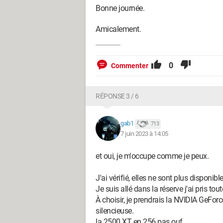
Bonne journée.
Amicalement.
0
Commenter
RÉPONSE 3 / 6
gab1
713
7 juin 2023 à 14:05
et oui, je m'occupe comme je peux.
J'ai vérifié, elles ne sont plus dispon
Je suis allé dans la réserve j'ai pris to
À choisir, je prendrais la NVIDIA GeFo
silencieuse.
la 2500 XT en 256 pas ouf