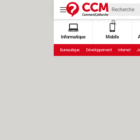
Informatique
Mobile
A
Bureautique
Développement
Internet
Je