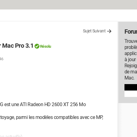
For
Sujet Suivant
Trouve
r Mac Pro 3.1
Résolu
probl
applic
:46
à jour
Rejoi
de ma
Mac.
 CG est une ATI Radeon HD 2600 XT 256 Mo
ttoyage, parmi les modèles compatibles avec ce MP,
 actuelle)