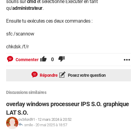
souris sur
cmd
et sélectionne Exécuter en tant
qu'
administrateur
.
Ensuite tu exécutes ces deux commandes :
sfc /scannow
chkdsk /f/r
0
Commenter
Répondre
Posez votre question
Discussions similaires
overlay windows processeur IPS S.O. graphique
LAT S.O.
ov3rlord91
-
12 mars 2024 à 20:52
smile
-
20 mai 2025 à 18:57