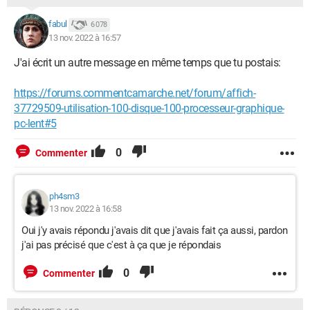
fabul
6 078
13 nov. 2022 à 16:57
J'ai écrit un autre message en même temps que tu postais:
https://forums.commentcamarche.net/forum/affich-
37729509-utilisation-100-disque-100-processeur-graphique-
pc-lent#5
0
Commenter
ph4sm3
13 nov. 2022 à 16:58
Oui j'y avais répondu j'avais dit que j'avais fait ça aussi, pardon
j'ai pas précisé que c'est à ça que je répondais
0
Commenter