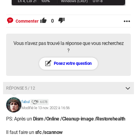
0
Commenter
Vous n’avez pas trouvé la réponse que vous recherchez
?
Posez votre question
RÉPONSE 5 / 12
fabul
6 078
Modifié le 13 nov. 2022 à 16:56
PS: Après un
Dism /Online /Cleanup-image /Restorehealth
Il faut faire un
sfc /scannow