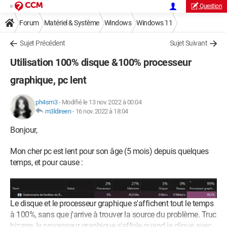
Question
Forum
Matériel & Système
Windows
Windows 11
Sujet Précédent
Sujet Suivant
Utilisation 100% disque &100% processeur
graphique, pc lent
ph4sm3
-
Modifié le 13 nov. 2022 à 00:04
m3ldireen
-
16 nov. 2022 à 18:04
Bonjour,
Mon cher pc est lent pour son âge (5 mois) depuis quelques
temps, et pour cause :
Le disque et le processeur graphique s'affichent tout le temps
à 100%, sans que j'arrive à trouver la source du problème. Truc
bizarre, le processeur graphique s'affole quand je clique avec