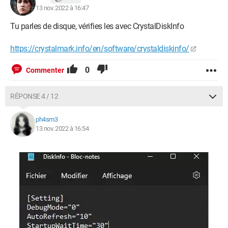
13 nov. 2022 à 16:47
Tu parles de disque, vérifies les avec CrystalDiskInfo
https://crystalmark.info/en/software/crystaldiskinfo/
0
Commenter
RÉPONSE 4 / 12
ph4sm3
13 nov. 2022 à 16:54