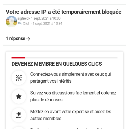
Masque de sous réseau
=255.255.255.0
Passerelle par défaut=
192.168.1.1
Votre adresse IP a été temporairement bloquée
sigfield
-
1 sept. 2021 à 10:30
Xileh
-
1 sept. 2021 à 10:34
1 réponse
DEVENEZ MEMBRE EN QUELQUES CLICS
Connectez-vous simplement avec ceux qui
partagent vos intérêts
Suivez vos discussions facilement et obtenez
plus de réponses
Mettez en avant votre expertise et aidez les
autres membres