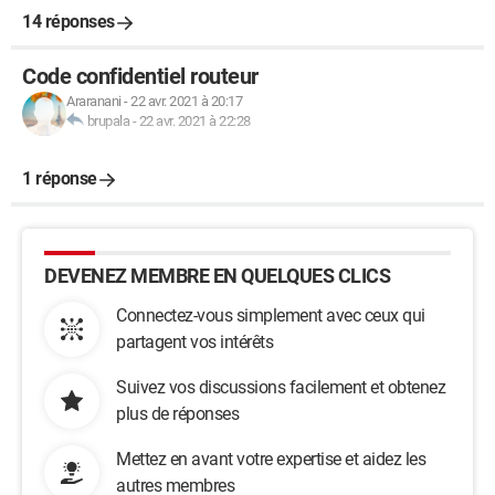
14 réponses
Certains commutateurs de niveau 3 gèrent le routage inter
VLAN et inter Réseaux.
Code confidentiel routeur
Araranani
-
22 avr. 2021 à 20:17
brupala
-
22 avr. 2021 à 22:28
1 réponse
DEVENEZ MEMBRE EN QUELQUES CLICS
Connectez-vous simplement avec ceux qui
partagent vos intérêts
Suivez vos discussions facilement et obtenez
plus de réponses
Mettez en avant votre expertise et aidez les
autres membres