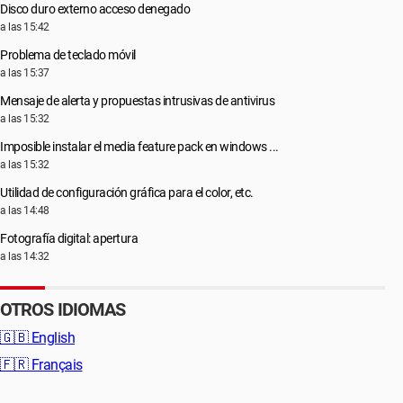
Disco duro externo acceso denegado
a las 15:42
Problema de teclado móvil
a las 15:37
Mensaje de alerta y propuestas intrusivas de antivirus
a las 15:32
Imposible instalar el media feature pack en windows ...
a las 15:32
Utilidad de configuración gráfica para el color, etc.
a las 14:48
Fotografía digital: apertura
a las 14:32
OTROS IDIOMAS
🇬🇧
English
🇫🇷
Français