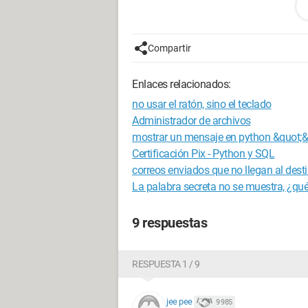
Compartir
Enlaces relacionados:
no usar el ratón, sino el teclado
Administrador de archivos
mostrar un mensaje en python &quot;&
Certificación Pix - Python y SQL
Hola, tengo un pequeño problema... En m
correos enviados que no llegan al desti
pueden repetirse. No puedo hacerlo, así
La palabra secreta no se muestra, ¿qué
9 respuestas
RESPUESTA 1 / 9
jee pee
9 985