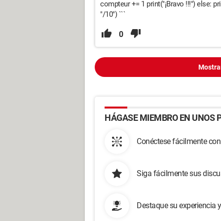
compteur += 1 print("¡Bravo !!!") else: pri
"/10") ```
0
Mostra
HÁGASE MIEMBRO EN UNOS P
Conéctese fácilmente con
Siga fácilmente sus disc
Destaque su experiencia 