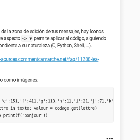
 de la zona de edición de tus mensajes, hay íconos
ste aspecto
permite aplicar al código, siguiendo
<> ▼
ndiente a su naturaleza (C, Python, Shell, ...).
s-sources.commentcamarche.net/faq/11288-les-
 no como imágenes:
,'e':151,'f':411,'g':113,'h':11,'i':21,'j':71,'k':19,'l':81,
tre in texte: valeur = codage.get(lettre) 
e print(f('bonjour')) 