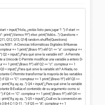
t = input("Hola, ¿estás listo para jugar ?: ") if start ==
ui": print("¡Vamos !!!!") else: print("Adiós...") Questions =
, Q11, Q12, Q13, Q14] random.shuffle(Questions)
fica NSI? : A-Ciencias Informáticas Digitales B-Nuevas
ompteur += 1 print("¡Bravo !!!") elif Q1 == "a": compteur +=
y...") Q2 = input("¿Para qué sirve la variable int? : A-Permite
te a Unicode C-Permite modificar una variable a entero D-
r += 1 print("¡Bravo !!!") elif Q2 == "c": compteur += 1
..") Q3 = input("¿Para qué sirve la variable str? A-Nada, no
lotante C-Permite transformar la mayoría de las variables
 if Q3 == "C": compteur += 1 print("¡Bravo !!!") elif Q3 ==
 print("Ay, ay, ay...") Q4 = input("¿Para qué sirve la variable
flotante B-Evalúa el contenido de su argumento como si
) if Q4 == "C": compteur += 1 print("¡Bravo !!!") elif Q4 ==
: print("Ay, ay, ay...") Q5 = input("¿Cuál es la conversión en
 B-4 C-1 D-11 : ") if Q5 == "A": compteur += 1