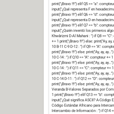
print("¡Bravo !!!") elif Q5 == "a": compteur 
input("¿Qué representa F en hexadecimal
print("¡Bravo !!!") elif Q6 == "d": compteur 
input("¿Qué representa D en hexadecimal
print("¡Bravo !!!") elif Q7 == "b": compteur 
input("¿Quién inventó los primeros alg
Khwârizmi D-Al Mahani : ") if Q8 == "C": 
+= 1 print("¡Bravo !!!") else: print("Ay, 
10 B-11 C-9 D-12 : ") if Q9 == "A": compte
print("¡Bravo !!!") else: print("Ay, ay, a
10 C-14 : ") if Q10 == "A": compteur += 1 
print("¡Bravo !!!") else: print("Ay, ay, a
10 C-14 : ") if Q11 == "C": compteur += 1 
print("¡Bravo !!!") else: print("Ay, ay, a
10 C-14 D-11 : ") if Q12 == "D": compteur 
print("¡Bravo !!!") else: print("Ay, ay, a
Veranda B-Valores Separados por Comas
1 print("¡Bravo !!!") elif Q13 == "b": compte
input("¿Qué significa ASCII? A-Código 
Código Estándar Africano para Interca
Intercambio de Información : ") if Q14 == 