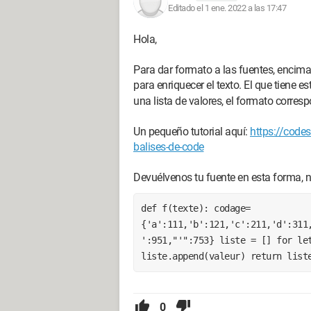
Editado el 1 ene. 2022 a las 17:47
Hola,
Para dar formato a las fuentes, encima
para enriquecer el texto. El que tiene e
una lista de valores, el formato correspo
Un pequeño tutorial aquí:
https://code
balises-de-code
Devuélvenos tu fuente en esta forma,
def f(texte): codage=
{'a':111,'b':121,'c':211,'d':311
':951,"'":753} liste = [] for let
liste.append(valeur) return list
0