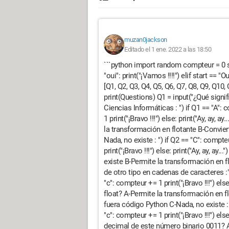
muzan0jackson
Editado el 1 ene. 2022 a las 18:50
```python import random compteur = 0 star
"oui": print("¡Vamos !!!!") elif start == "O
[Q1, Q2, Q3, Q4, Q5, Q6, Q7, Q8, Q9, Q10
print(Questions) Q1 = input("¿Qué signi
Ciencias Informáticas : ") if Q1 == "A": c
1 print("¡Bravo !!!") else: print("Ay, ay, a
la transformación en flotante B-Convier
Nada, no existe : ") if Q2 == "C": compteu
print("¡Bravo !!!") else: print("Ay, ay, ay.
existe B-Permite la transformación en f
de otro tipo en cadenas de caracteres :")
"c": compteur += 1 print("¡Bravo !!!") else:
float? A-Permite la transformación en 
fuera código Python C-Nada, no existe : "
"c": compteur += 1 print("¡Bravo !!!") else
decimal de este número binario 0011? A-3