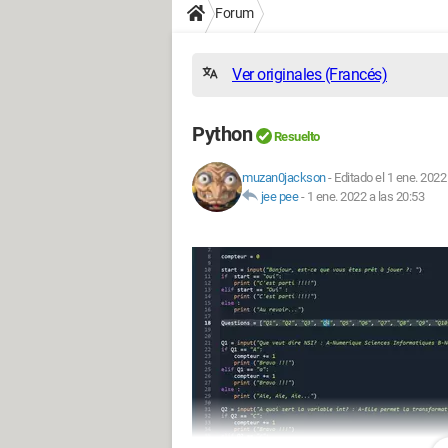
Forum
Ver originales (Francés)
Python
Resuelto
muzan0jackson
-
Editado el 1 ene. 2022
jee pee
-
1 ene. 2022 a las 20:53