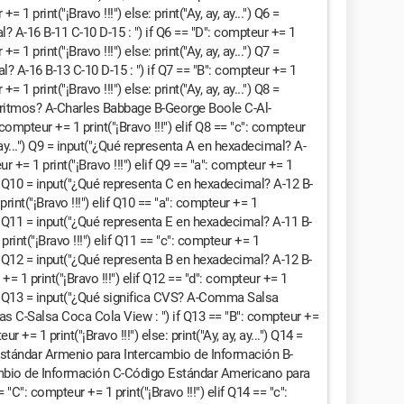
+= 1 print("¡Bravo !!!") else: print("Ay, ay, ay...") Q6 =
? A-16 B-11 C-10 D-15 : ") if Q6 == "D": compteur += 1
+= 1 print("¡Bravo !!!") else: print("Ay, ay, ay...") Q7 =
? A-16 B-13 C-10 D-15 : ") if Q7 == "B": compteur += 1
+= 1 print("¡Bravo !!!") else: print("Ay, ay, ay...") Q8 =
oritmos? A-Charles Babbage B-George Boole C-Al-
compteur += 1 print("¡Bravo !!!") elif Q8 == "c": compteur
ay, ay...") Q9 = input("¿Qué representa A en hexadecimal? A-
ur += 1 print("¡Bravo !!!") elif Q9 == "a": compteur += 1
y...") Q10 = input("¿Qué representa C en hexadecimal? A-12 B-
print("¡Bravo !!!") elif Q10 == "a": compteur += 1
y...") Q11 = input("¿Qué representa E en hexadecimal? A-11 B-
print("¡Bravo !!!") elif Q11 == "c": compteur += 1
y...") Q12 = input("¿Qué representa B en hexadecimal? A-12 B-
+= 1 print("¡Bravo !!!") elif Q12 == "d": compteur += 1
y...") Q13 = input("¿Qué significa CVS? A-Comma Salsa
 C-Salsa Coca Cola View : ") if Q13 == "B": compteur +=
ur += 1 print("¡Bravo !!!") else: print("Ay, ay, ay...") Q14 =
Estándar Armenio para Intercambio de Información B-
mbio de Información C-Código Estándar Americano para
"C": compteur += 1 print("¡Bravo !!!") elif Q14 == "c":