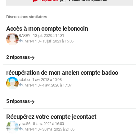
Discussions similaires
Accès à mon compte leboncoin
BARRY
-
13 juil. 2023 à 14:31
MPMP10
-
13 juil. 2023 à 15:06
2 réponses
récupération de mon ancien compte badoo
sdolob
-
1 avr. 2018 à 10:08
MPMP10
-
4 avr. 2026 à 17:37
5 réponses
Récupérez votre compte jecontact
yaya56
-
8 janv. 2022 à 16:00
MPMP10
-
30 mai 2025 à 21:05