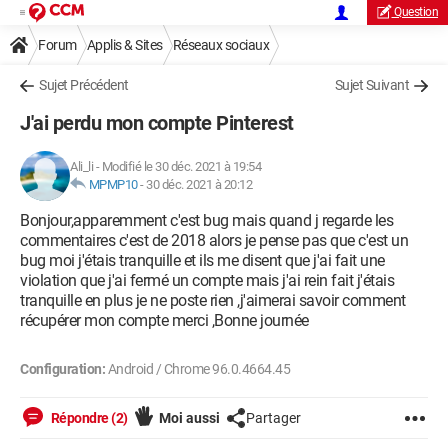
Question
Forum
Applis & Sites
Réseaux sociaux
Sujet Précédent
Sujet Suivant
J'ai perdu mon compte Pinterest
Ali_li
-
Modifié le 30 déc. 2021 à 19:54
MPMP10
-
30 déc. 2021 à 20:12
Bonjour,apparemment c'est bug mais quand j regarde les
commentaires c'est de 2018 alors je pense pas que c'est un
bug moi j'étais tranquille et ils me disent que j'ai fait une
violation que j'ai fermé un compte mais j'ai rein fait j'étais
tranquille en plus je ne poste rien ,j'aimerai savoir comment
récupérer mon compte merci ,Bonne journée
Configuration:
Android / Chrome 96.0.4664.45
Répondre (2)
Moi aussi
Partager