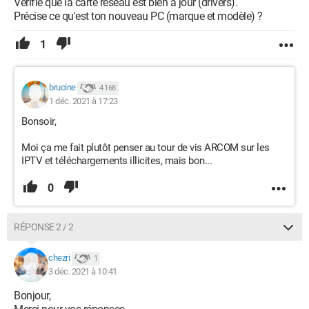
Vérifie que la carte réseau est bien à jour (drivers).
Précise ce qu'est ton nouveau PC (marque et modèle) ?
1
brucine
4 168
1 déc. 2021 à 17:23
Bonsoir,
Moi ça me fait plutôt penser au tour de vis ARCOM sur les
IPTV et téléchargements illicites, mais bon...
0
RÉPONSE 2 / 2
chezri
1
3 déc. 2021 à 10:41
Bonjour,