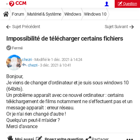
Question
Forum
Matériel & Système
Windows
Windows 10
Sujet Précédent
Sujet Suivant
Impossibilité de télécharger certains fichiers
Fermé
chezri
-
Modifié le 1 déc. 2021 à 14:24
chezri
-
3 déc. 2021 à 10:41
Bonjour,
Je viens de changer d'ordinateur et je suis sous windows 10
(64bits).
Un problème apparaît avec ce nouvel ordinateur : certains
téléchargement de films notamment ne s'effectuent pas et un
message apparaît : erreur réseau.
Or je n'ai rien changé d'autre !
Quelqu'un peut-il m'aider ?
Merci d'avance
Moi aussi
Posez votre question
Partager