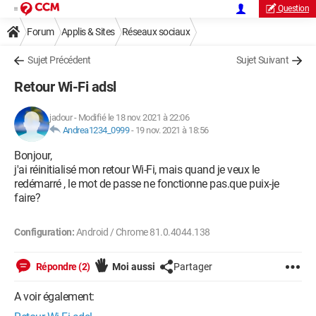
Question
Forum
Applis & Sites
Réseaux sociaux
Sujet Précédent
Sujet Suivant
Retour Wi-Fi adsl
jadour
-
Modifié le 18 nov. 2021 à 22:06
Andrea1234_0999
-
19 nov. 2021 à 18:56
Bonjour,
j'ai réinitialisé mon retour Wi-Fi, mais quand je veux le
redémarré , le mot de passe ne fonctionne pas.que puix-je
faire?
Configuration:
Android / Chrome 81.0.4044.138
Répondre (2)
Moi aussi
Partager
A voir également: