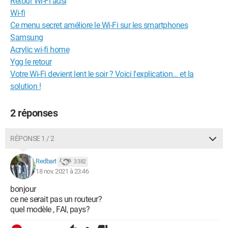
Retour Wi-Fi adsl
Wi-fi
Ce menu secret améliore le Wi-Fi sur les smartphones
Samsung
Acrylic wi-fi home
Ygg le retour
Votre Wi-Fi devient lent le soir ? Voici l'explication… et la
solution !
2 réponses
RÉPONSE 1 / 2
Redbart
3 382
18 nov. 2021 à 23:46
bonjour
ce ne serait pas un routeur?
quel modèle , FAI, pays?