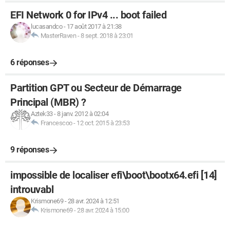
EFI Network 0 for IPv4 ... boot failed
lucasandco
-
17 août 2017 à 21:38
MasterRaven
-
8 sept. 2018 à 23:01
6 réponses
Partition GPT ou Secteur de Démarrage
Principal (MBR) ?
Aztek33
-
8 janv. 2012 à 02:04
Francescoo
-
12 oct. 2015 à 23:53
9 réponses
impossible de localiser efi\boot\bootx64.efi [14]
introuvabl
Krismone69
-
28 avr. 2024 à 12:51
Krismone69
-
28 avr. 2024 à 15:00