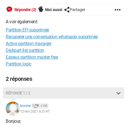
Répondre (2)
Moi aussi
Partager
A voir également:
Partition EFI supprimée
Recuperer une conversation whatsapp supprimée
Active partition manager
Diskpart list partition
Easeus partition master free
Partition logic
2 réponses
RÉPONSE 1 / 2
brucine
4 180
12 nov. 2021 à 21:47
Bonjour,