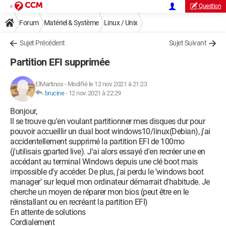
Question
Forum
Matériel & Système
Linux / Unix
Sujet Précédent
Sujet Suivant
Partition EFI supprimée
ElMartinos
-
Modifié le 12 nov. 2021 à 21:23
brucine
-
12 nov. 2021 à 22:29
Bonjour,
Il se trouve qu'en voulant partitionner mes disques dur pour
pouvoir accueillir un dual boot windows10/linux(Debian), j'ai
accidentellement supprimé la partition EFI de 100mo
(j'utilisais gparted live). J'ai alors essayé d'en recréer une en
accédant au terminal Windows depuis une clé boot mais
impossible d'y accéder. De plus, j'ai perdu le 'windows boot
manager' sur lequel mon ordinateur démarrait d'habitude. Je
cherche un moyen de réparer mon bios (peut être en le
réinstallant ou en recréant la partition EFI)
En attente de solutions
Cordialement