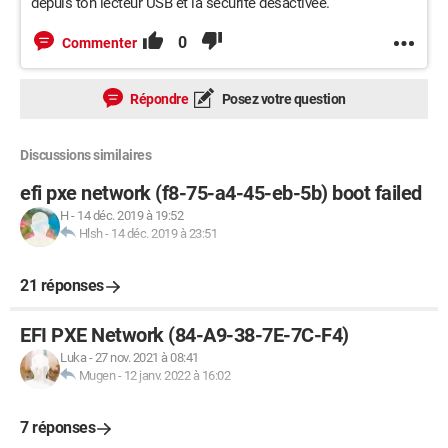
depuis ton lecteur USB et la sécurité désactivée.
0
Commenter
Répondre
Posez votre question
Discussions similaires
efi pxe network (f8-75-a4-45-eb-5b) boot failed
H
-
14 déc. 2019 à 19:52
Hlsh
-
14 déc. 2019 à 23:51
21 réponses
EFI PXE Network (84-A9-38-7E-7C-F4)
Luka
-
27 nov. 2021 à 08:41
Mugen
-
12 janv. 2022 à 16:02
7 réponses