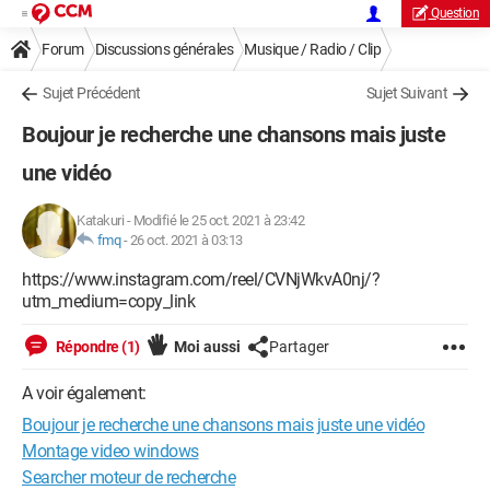
Question
Forum
Discussions générales
Musique / Radio / Clip
Sujet Précédent
Sujet Suivant
Boujour je recherche une chansons mais juste
une vidéo
Katakuri
-
Modifié le 25 oct. 2021 à 23:42
fmq
-
26 oct. 2021 à 03:13
https://www.instagram.com/reel/CVNjWkvA0nj/?
utm_medium=copy_link
Répondre (1)
Moi aussi
Partager
A voir également:
Boujour je recherche une chansons mais juste une vidéo
Montage video windows
Searcher moteur de recherche