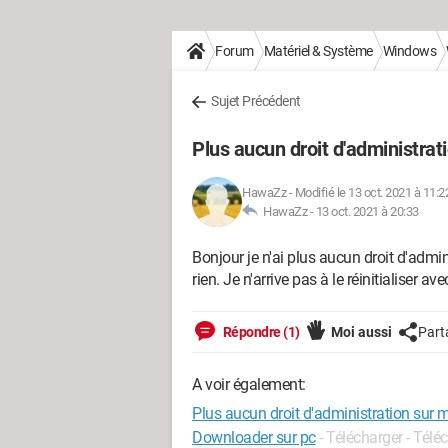
Forum
Matériel & Système
Windows
Sujet Précédent
Plus aucun droit d'administrat
HawaZz
-
Modifié le 13 oct. 2021 à 11:2
HawaZz -
13 oct. 2021 à 20:33
Bonjour je n'ai plus aucun droit d'admini
rien. Je n'arrive pas à le réinitialiser 
Répondre (1)
Moi aussi
Part
A voir également:
Plus aucun droit d'administration sur 
Downloader sur pc
- Télécharger - Tél