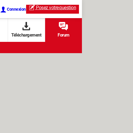
Posez votre
question
Connexion
Téléchargement
Forum