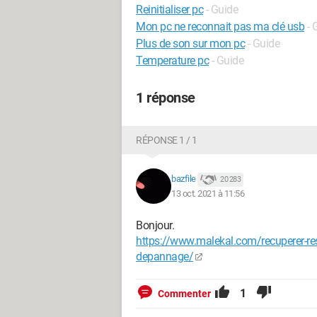
Reinitialiser pc
- Guide
Mon pc ne reconnait pas ma clé usb
- 
Plus de son sur mon pc
- Guide
Temperature pc
- Guide
1 réponse
RÉPONSE 1 / 1
bazfile
20 283
13 oct. 2021 à 11:56
Bonjour.
https://www.malekal.com/recuperer-res
depannage/
1
Commenter