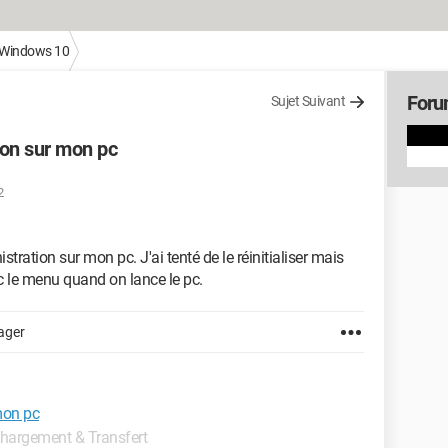
Windows 10
Foru
Sujet Suivant
ion sur mon pc
2
stration sur mon pc. J'ai tenté de le réinitialiser mais
avec le menu quand on lance le pc.
ager
mon pc
échargement & Transfert