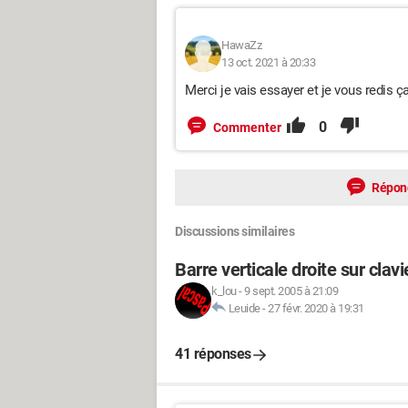
HawaZz
13 oct. 2021 à 20:33
Merci je vais essayer et je vous redis ça
0
Commenter
Répon
Discussions similaires
Barre verticale droite sur clavi
k_lou
-
9 sept. 2005 à 21:09
Leuide
-
27 févr. 2020 à 19:31
41 réponses