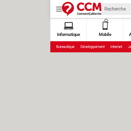
Informatique
Mobile
A
Bureautique
Développement
Internet
Je