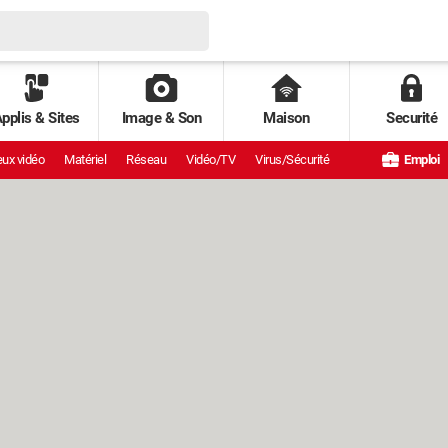
pplis & Sites
Image & Son
Maison
Securité
ux vidéo
Matériel
Réseau
Vidéo/TV
Virus/Sécurité
Emploi