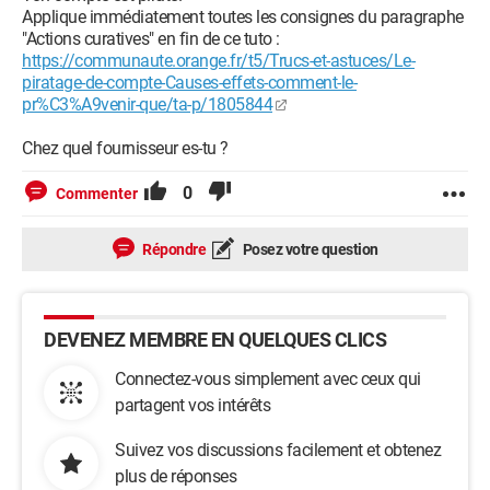
Applique immédiatement toutes les consignes du paragraphe
"Actions curatives" en fin de ce tuto :
https://communaute.orange.fr/t5/Trucs-et-astuces/Le-
piratage-de-compte-Causes-effets-comment-le-
pr%C3%A9venir-que/ta-p/1805844
Chez quel fournisseur es-tu ?
0
Commenter
Répondre
Posez votre question
DEVENEZ MEMBRE EN QUELQUES CLICS
Connectez-vous simplement avec ceux qui
partagent vos intérêts
Suivez vos discussions facilement et obtenez
plus de réponses