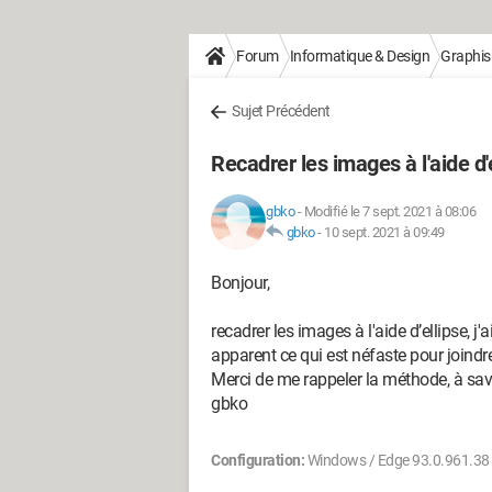
Forum
Informatique & Design
Graphi
Sujet Précédent
Recadrer les images à l'aide d'
gbko
-
Modifié le 7 sept. 2021 à 08:06
gbko
-
10 sept. 2021 à 09:49
Bonjour,
recadrer les images à l'aide d’ellipse, j'
apparent ce qui est néfaste pour joind
Merci de me rappeler la méthode, à savo
gbko
Configuration:
Windows / Edge 93.0.961.38