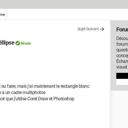
sme
Foru
Sujet Suivant
Découv
éllipse
Résolu
forum
questi
concep
Échan
visuel
ai su faire, mais j'ai maintenant le rectangle blanc
re à un cadre multiphotos
ir que j'utilise Corel Draw et Photoshop