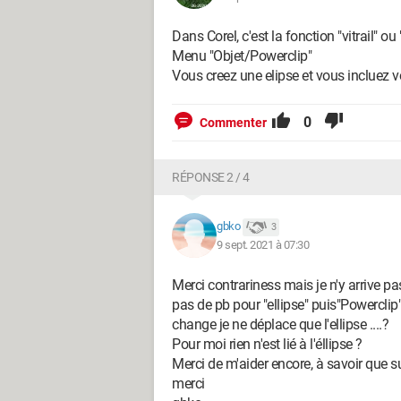
Dans Corel, c'est la fonction "vitrail" o
Menu "Objet/Powerclip"
Vous creez une elipse et vous incluez 
0
Commenter
RÉPONSE 2 / 4
gbko
3
9 sept. 2021 à 07:30
Merci contrariness mais je n'y arrive pa
pas de pb pour "ellipse" puis"Powerclip
change je ne déplace que l'ellipse ....?
Pour moi rien n'est lié à l'éllipse ?
Merci de m'aider encore, à savoir que sur
merci