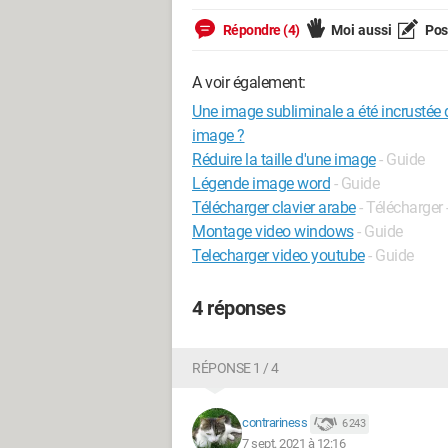
Répondre (4)
Moi aussi
Pose
A voir également:
Une image subliminale a été incrustée da
image ?
Réduire la taille d'une image
- Guide
Légende image word
- Guide
Télécharger clavier arabe
- Télécharger 
Montage video windows
- Guide
Telecharger video youtube
- Guide
4 réponses
RÉPONSE 1 / 4
contrariness
6 243
7 sept. 2021 à 12:16