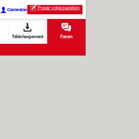
Posez votre
question
Connexion
Téléchargement
Forum