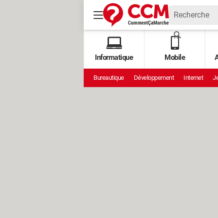
Informatique
Mobile
A
Bureautique
Développement
Internet
Je