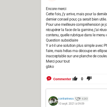
Encore merci
Cette fois, j’y arrive, mais pour la derni
dernier conseil pour, ça serait bien utile.
Pour une meilleure compréhension je joi
récupérer la face de la gamine, j'ai réu
contenu, quelle rubrique dans le menu ouv
Question subsidiaire
Y a-t-il une solution plus simple avec
faire, mais hélas ma découpe en ellipse
inacceptable sur une planche de coule
Merci pour tout
gbko
0
Commenter
contrariness
6 243
10 sept. 2021 à 09:09