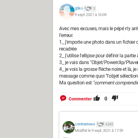
gbko
3
9 sept. 2021 à 16:08
Avec mes excuses, mais le pépé n'y arri
l'erreur.
1_ j'importe une photo dans un fichier 
recadrée
2_ j'utilise l'ellipse pour définir la partie
3_ je vais dans "Objet/Powerclip/Plave
4_ je vois la grosse flèche noire et là, je
message comme quoi "l'objet sélectionn
Ma question est
"comment comprendre 
0
Commenter
contrariness
6 243
Modifié le 9 sept. 2021 à 17:59