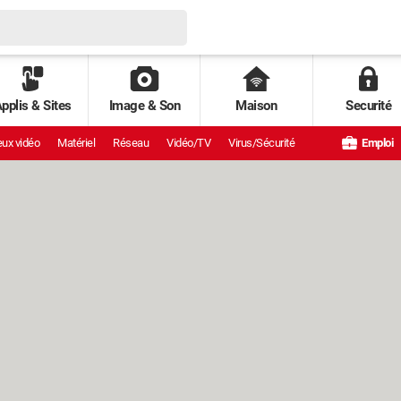
pplis & Sites
Image & Son
Maison
Securité
ux vidéo
Matériel
Réseau
Vidéo/TV
Virus/Sécurité
Emploi