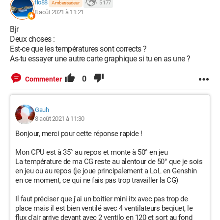
flo88
5 177
Ambassadeur
XML de l’événement :
8 août 2021 à 11:21
<Event
xmlns="http://schemas.microsoft.com/win/2004/08/events/
Bjr
event">
Deux choses :
<System>
Est-ce que les températures sont corrects ?
<Provider Name="Microsoft-Windows-Kernel-Power" Guid="
As-tu essayer une autre carte graphique si tu en as une ?
{331c3b3a-2005-44c2-ac5e-77220c37d6b4}" />
<EventID>41</EventID>
0
Commenter
<Version>8</Version>
<Level>1</Level>
<Task>63</Task>
Gauh
<Opcode>0</Opcode>
8 août 2021 à 11:30
<Keywords>0x8000400000000002</Keywords>
Bonjour, merci pour cette réponse rapide !
<TimeCreated SystemTime="2021-08-
08T08:12:50.9962432Z" />
Mon CPU est à 35° au repos et monte à 50° en jeu
<EventRecordID>36644</EventRecordID>
La température de ma CG reste au alentour de 50° que je sois
<Correlation />
en jeu ou au repos (je joue principalement a LoL en Genshin
<Execution ProcessID="4" ThreadID="8" />
en ce moment, ce qui ne fais pas trop travailler la CG)
<Channel>System</Channel>
<Computer>PC-Eiko</Computer>
Il faut préciser que j'ai un boitier mini itx avec pas trop de
<Security UserID="S-1-5-18" />
place mais il est bien ventilé avec 4 ventilateurs beqiuet, le
</System>
flux d'air arrive devant avec 2 ventilo en 120 et sort au fond