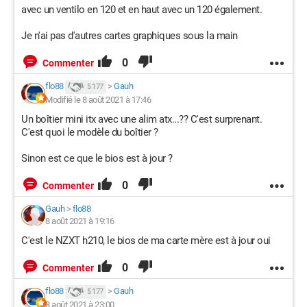
<EventData>
avec un ventilo en 120 et en haut avec un 120 également.
<Data Name="BugcheckCode">0</Data>
<Data Name="BugcheckParameter1">0x0</Data>
Je n'ai pas d'autres cartes graphiques sous la main
<Data Name="BugcheckParameter2">0x0</Data>
<Data Name="BugcheckParameter3">0x0</Data>
0
Commenter
<Data Name="BugcheckParameter4">0x0</Data>
flo88
>
Gauh
5 177
<Data Name="SleepInProgress">0</Data>
Modifié le 8 août 2021 à 17:46
<Data Name="PowerButtonTimestamp">0</Data>
<Data Name="BootAppStatus">0</Data>
Un boîtier mini itx avec une alim atx...?? C'est surprenant.
<Data Name="Checkpoint">0</Data>
C'est quoi le modèle du boîtier ?
<Data Name="ConnectedStandbyInProgress">false</Data>
<Data Name="SystemSleepTransitionsToOn">3</Data>
Sinon est ce que le bios est à jour ?
<Data Name="CsEntryScenarioInstanceId">0</Data>
0
<Data Name="BugcheckInfoFromEFI">false</Data>
Commenter
<Data Name="CheckpointStatus">0</Data>
Gauh
>
flo88
<Data Name="CsEntryScenarioInstanceIdV2">0</Data>
8 août 2021 à 19:16
<Data Name="LongPowerButtonPressDetected">false</Data>
</EventData>
C'est le NZXT h210, le bios de ma carte mère est à jour oui
</Event>
0
Commenter
Puis une erreur matérielle :
flo88
>
Gauh
5 177
8 août 2021 à 23:00