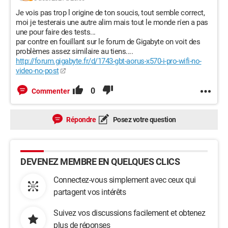
Nom du journal :System
Source : Microsoft-Windows-WHEA-Logger
Je vois pas trop l origine de ton soucis, tout semble correct,
Date : 08/08/2021 10:12:58
moi je testerais une autre alim mais tout le monde n'en a pas
ID de l’événement :18
une pour faire des tests...
par contre en fouillant sur le forum de Gigabyte on voit des
Catégorie de la tâche :Aucun
problèmes assez similaire au tiens....
Niveau : Erreur
http://forum.gigabyte.fr/d/1743-gbt-aorus-x570-i-pro-wifi-no-
Mots clés :
video-no-post
Utilisateur : SERVICE LOCAL
Ordinateur : PC-Eiko
0
Commenter
Description :
Une erreur matérielle irrécupérable s’est produite.
Répondre
Posez votre question
Signalée par le composant : cœur du processeur
Source de l’erreur : Machine Check Exception
Type d’erreur : Cache Hierarchy Error
ID APIC du processeur : 1
DEVENEZ MEMBRE EN QUELQUES CLICS
Pour plus d’informations, consultez les détails de cette entrée.
Connectez-vous simplement avec ceux qui
XML de l’événement :
partagent vos intérêts
<Event
xmlns="http://schemas.microsoft.com/win/2004/08/events/
Suivez vos discussions facilement et obtenez
event">
plus de réponses
<System>