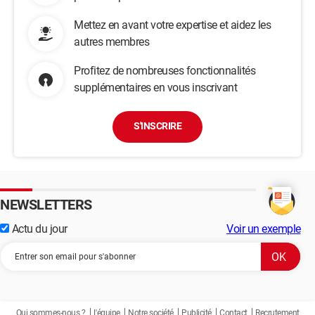
<Provider Name="Microsoft-Windows-WHEA-Logger" Guid="
{c26c4f3c-3f66-4e99-8f8a-39405cfed220}" />
Mettez en avant votre expertise et aidez les
<EventID>18</EventID>
autres membres
<Version>0</Version>
<Level>2</Level>
Profitez de nombreuses fonctionnalités
<Task>0</Task>
supplémentaires en vous inscrivant
<Opcode>0</Opcode>
<Keywords>0x8000000000000000</Keywords>
<TimeCreated SystemTime="2021-08-
S'INSCRIRE
08T08:12:58.4555116Z" />
<EventRecordID>36703</EventRecordID>
<Correlation ActivityID="{3455a947-8392-41c7-b16b-
b55873693195}" />
<Execution ProcessID="4112" ThreadID="4720" />
NEWSLETTERS
<Channel>System</Channel>
<Computer>PC-Eiko</Computer>
Actu du jour
Voir un exemple
<Security UserID="S-1-5-19" />
</System>
<EventData>
<Data Name="ErrorSource">3</Data>
<Data Name="ApicId">1</Data>
<Data Name="MCABank">5</Data>
Qui sommes-nous ?
L'équipe
Notre société
Publicité
Contact
Recrutement