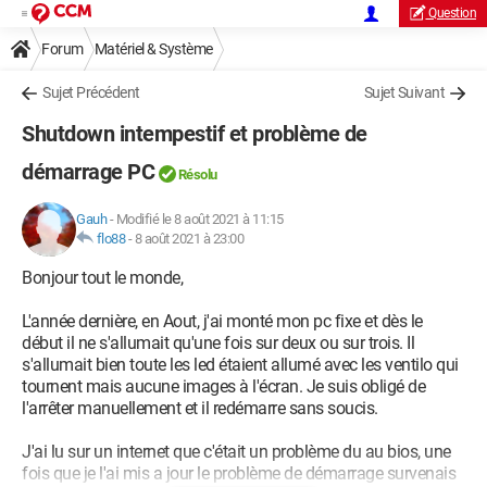
Question
Forum
Matériel & Système
Sujet Précédent
Sujet Suivant
Shutdown intempestif et problème de
démarrage PC
Résolu
Gauh
-
Modifié le 8 août 2021 à 11:15
flo88
-
8 août 2021 à 23:00
Bonjour tout le monde,
L'année dernière, en Aout, j'ai monté mon pc fixe et dès le
début il ne s'allumait qu'une fois sur deux ou sur trois. Il
s'allumait bien toute les led étaient allumé avec les ventilo qui
tournent mais aucune images à l'écran. Je suis obligé de
l'arrêter manuellement et il redémarre sans soucis.
J'ai lu sur un internet que c'était un problème du au bios, une
fois que je l'ai mis a jour le problème de démarrage survenais