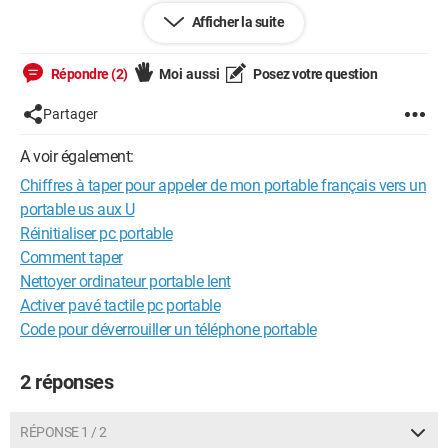
connais)
Afficher la suite
D'avance, je vous remercie pour votre aide précieuse, réactivité
et fraternité.
Répondre (2)
Moi aussi
Posez votre question
<
Partager
A voir également:
Chiffres à taper pour appeler de mon portable français vers un
portable us aux U
Réinitialiser pc portable
Comment taper
Nettoyer ordinateur portable lent
Activer pavé tactile pc portable
Code pour déverrouiller un téléphone portable
2 réponses
RÉPONSE 1 / 2