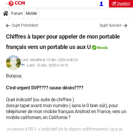
Question
Forum
Mobile
Sujet Précédent
Sujet Suivant
Chiffres à taper pour appeler de mon portable
français vers un portable us aux U
Résolu
Lord
-
Modifié le 15 déc. 2020 à 06:23
Lord -
15 déc. 2020 à 18:15
Bonjour,
C'est urgent SVP???? cause décès????
Quel indicatif (ou suite de chiffres )
dois-je taper avant mon numéro ( sans le 0 bien sûr), pour
téléphoner de mon mobile français Android en France, vers un
mobile californien, en Californie ?
Je pense à 00-1 + indicatif de la région californienne ( que je